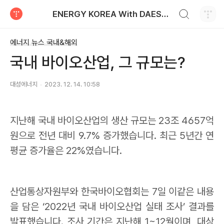
검색하기
ENERGY KOREA With DAESUNG ENERGY
티스토리
에너지 뉴스 국내&해외
국내 바이오산업, 그 규모는?
대성에너지
2023. 12. 14. 10:58
지난해 국내 바이오산업의 생산 규모는
23
조
4657
억
원으로 전년 대비
9.7%
증가했습니다
.
최근
5
년간 연
평균 증가율은
22%
였습니다
.
산업통상자원부와 한국바이오협회는
7
일 이같은 내용
을 담은
‘2022
년 국내 바이오산업 실태 조사
’
결과를
발표했습니다
.
조사 기간은 지난해
1~12
월이며
,
대상