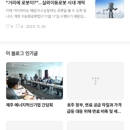
“거리에 로봇이?”…실외이동로봇 시대 개막
업통상자원부 장관 - (영국) 클레어 쿠티노(Claire Couti
글 내용
nho) 에너지안보탄소중립부 장관 - 신규 원전 건설을 핵심
이제 거리에서도 배달이나 순찰하는 로봇을 볼 수 있게 됩
협력 분야로 지정 ⇒ 한전과 영국 원자력청 간 상호 협력 지
니다. 개정 지능형로봇법이 11월 17일 시행되기 때문입니
원 - 한영 원전산업대화체 활용해 신규 원전 건설 방안 세
다. 그동안 실외이동로봇은 보도에서 통행할 수 없었습니
부 협의 √ 양국 기업‧기관 간 : 총 8건의 MOU - 신규 원전
0
0
2023. 11. 20.
다. 보도에서 실외이동로봇을 운용하려는 사람은 의무적으
건설 - 설계, 핵연료, 운영‧정비, 방..
로 보험에 가입해야 합니다. 대상 로봇은 무게 이하에 속도
는 시속 15km 이하입니다. 운용자는 산업통상자원부가 지
정한 운행안전인증기관에서 운행구역 준수, 횡단보도 통행
등 16가지 시험 항목에서 로봇의 안전성을 검증받아야 합
이 블로그 인기글
니다. 산업부는 개정 지능형로봇법이 시행되는 17일부터
실외이동로봇 운행안전인증기관 지정 신청을 접수받으며,
이달 중 운행안전인증기관을 신규 지정할 예정입니다. 또
한국로봇산업협회를 손해보장사업 실시기관으로 지정해
실외이동로봇 운용자가 가입해야 할 보험상품의 출시를 ..
제주 에너지혁신기업 간담회
호주 정부, 연료 공급 차질과 가격
급등 대응 위해 연료 비축 및 세제
지원 강화