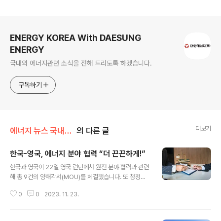
로그 정보
ENERGY KOREA With DAESUNG
ENERGY
국내외 에너지관련 소식을 전해 드리도록 하겠습니다.
구독하기
더보기
에너지 뉴스 국내&해외
의 다른 글
한국-영국, 에너지 분야 협력 “더 끈끈하게!”
글 내용
한국과 영국이 22일 영국 런던에서 원전 분야 협력과 관련
해 총 9건의 양해각서(MOU)를 체결했습니다. 또 청정에
너지 파트너십도 체결, 무탄소 에너지 분야의 협력을 확대
0
0
2023. 11. 23.
해 나가기로 했습니다. 그 자세한 내용을 알아봅니다. ▶ 원
전 분야 : 양해각서(MOU) 총 9건 체결(11월 22일, 영국
런던) √ 양국 정부 간 : 원전협력 MOU - (한국) 방문규 산