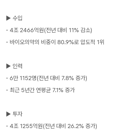
▶
수입
- 4
조
2466
억원
(
전년 대비
11%
감소
)
-
바이오의약의 비중이
80.9%
로 압도적
1
위
▶
인력
- 6
만
1152
명
(
전년 대비
7.8%
증가
)
-
최근
5
년간 연평균
7.1%
증가
▶
투자
- 4
조
1255
억원
(
전년 대비
26.2%
증가
)