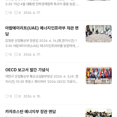
토뉴스
2:30 ‘지난 4월 대통령 전략경제협력 특사의 중동 방문 후
속조치’로서 카타르 석유가스국영기업인 카타르에너지 본
작성시간
0
0
2026. 6. 17.
사를 방문하여 카타르의 석유·가스 자원 개발 및 LNG 계약
등 에너지정책을 총괄하는 사드 빈 셰리다 알 카비(Saad
bin Sherida Al Kaabi) 카타르 에너지 담당 국무장관 겸
아랍에미리트(UAE) 에너지인프라부 차관 면
카타르에너지 CEO와 면담을 갖고, 중동전쟁 이후 4차례
담
에 걸친 불가항력 선언과 관련한 라스라판(Ras Laffan)
글 내용
산업단지의 LNG 생산시설과 운영현황 등을 청취한 후, 중
김정관 산업통상부 장관은 2026. 6. 16.(화,현지시간) 1
동지역의 지정학적 불안정 속에서 양국 간 가스 공급망 협
3:30 아랍에미리트(UAE) 에너지인프라부를 방문하여, 셰
력 방안을 집중 논의하였다. 원문출처: 산업통상부 포토뉴
리프 살림 알 올라마(Sharif Salim Al Olama) 에너지인
작성시간
0
0
2026. 6. 17.
스
프라부 차관 등 UAE 원전 관련 핵심 기관 고위급 인사들과
의 면담을 갖고, 바라카 원전 운영의 전주기 협력 심화를 위
해 진행하고 있는 핵연료의 안정적 수급, 원전 정비 협력 강
OECD 보고서 발간 기념식
화, 원전 운영의 인공지능(AI)‧디지털전환(DT) 적용 확대
글 내용
여한구 산업통상부 통상교섭본부장은 2026. 6. 3.(수, 현
에 관한 양국 기업 간 협력 프로젝트 추진 현황을 점검하고
지시간) 15:35 프랑스 파리에서 ‘2026 OECD 각료이사
향후 사업 구체화 방안 등을 논의하였다. 원문출처: 산업통
회’참석 계기에 마티아스 코먼(Mathias Cormann) OEC
상부 포토뉴스
D 사무총장을 비롯한 OECD 관련 관계자 등이 참석한 가
작성시간
0
0
2026. 6. 10.
운데 열린 「OECD 보고서 발간 기념식」에 참석하여, 축사
를 하였다. 원문출처: 산업통상부 포토뉴스
카자흐스탄 에너지부 장관 면담
글 내용