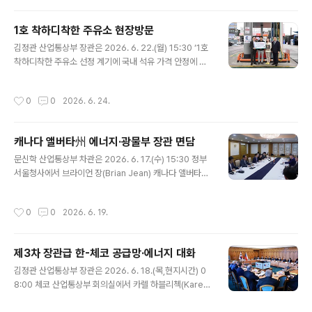
선됐기 때문입니다. 다만, 정부는 아직 불안 요인이 완전히 해소되지 않았고, 그간의
공격으로 향후 생산 차질이 없다고 예단할 수 없는 만큼 ‘주의’ 단계로 관리하며 상황
1호 착하디착한 주유소 현장방문
을 면밀히 주시할 필요가 있다고 판단했습니다. 천연가스는 대체 물량을 적극 확보해
글 내용
안정적인 수급 관리가 가능한 상태여서 위기 경보를 해..
김정관 산업통상부 장관은 2026. 6. 22.(월) 15:30 ‘1호
착하디착한 주유소 선정 계기에 국내 석유 가격 안정에 기
여하는 주유소에 대한 격려와 인센티브 지원 방안을 공
유’하기 위해 이호성 하나은행장을 비롯한 관계자 등과 함
작성시간
0
0
2026. 6. 24.
께 충북 청주시에 위치한 SK오해피주유소를 방문하여, 최
초 착하디착한 주유소 선정 현판 증정식을 갖고 주유소 운
영현황 및 애로사항을 청취하였다. 원문출처: 산업통상부
캐나다 앨버타州 에너지·광물부 장관 면담
포토뉴스
글 내용
문신학 산업통상부 차관은 2026. 6. 17.(수) 15:30 정부
서울청사에서 브라이언 장(Brian Jean) 캐나다 앨버타州
에너지·광물부 장관과 면담 갖고, 한국-앨버타州 간 에너
지·자원 협력 방안을 논의하였다. 원문출처: 산업통상부 포
작성시간
0
0
2026. 6. 19.
토뉴스
제3차 장관급 한-체코 공급망·에너지 대화
글 내용
김정관 산업통상부 장관은 2026. 6. 18.(목,현지시간) 0
8:00 체코 산업통상부 회의실에서 카렐 하블리첵(Karel
Havlíček) 체코 산업통상부 장관을 비롯한 한-체코 양국