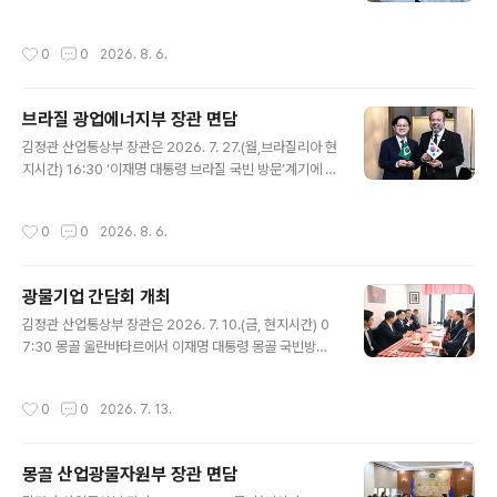
티아고 쉐라톤호텔에서 구자은 LS홀딩스 회장, 최윤범 고
려아연 회장, 이우현 OCI홀딩스 회장, 황영식 광해광업공
작성시간
0
0
2026. 8. 6.
단 사장을 비롯한 관계자 등이 참석한 가운데 「광물기업 만
찬 간담회」를 주재하고, 인사말을 한 후 중남미 지역 광물자
원 확보를 위한 경영활동 현황 및 향후 계획과 주요 애로사
브라질 광업에너지부 장관 면담
항 등을 논의하였다. 원문출처: 산업통상부 포토뉴
글 내용
김정관 산업통상부 장관은 2026. 7. 27.(월,브라질리아 현
지시간) 16:30 ‘이재명 대통령 브라질 국빈 방문’계기에 브
라질 광업에너지부 접견실에서 알렉산드르 실베이라(Ale
xandre Silveira) 브라질 광업에너지부 장관과 면담을 갖
작성시간
0
0
2026. 8. 6.
고, 핵심광물 공급망 및 원유 수급 협력 방안 등을 논의한
후 한-브라질 핵심 및 전략광물 공동선언문을 발표하였다.
원문출처: 산업통상부 포토뉴스
광물기업 간담회 개최
글 내용
김정관 산업통상부 장관은 2026. 7. 10.(금, 현지시간) 0
7:30 몽골 울란바타르에서 이재명 대통령 몽골 국빈방문
계기에 KOTRA, 한국광해광업공단, 한국지질자원연구원,
포스코홀딩스, 포스코인터내셔널, LS를 비롯한 광물관련
작성시간
0
0
2026. 7. 13.
유관기관 및 기업 대표 등 관계자가 참석한 가운데 열린 「광
물기업 간담회」를 주재하고, 인사말을 한 후 몽골 내 광물자
원 분야 협력 방안을 논의하였다. 원문출처: 산업통상부 포
몽골 산업광물자원부 장관 면담
토뉴스
글 내용