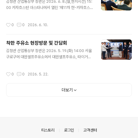
김정관 산업통상부 장관은 2026. 6. 8.(월,현지시간) 15:
00 카자흐스탄 아스타나에서 열린 ‘제11차 한-카자흐스탄
무역·경제 및 과학·기술 협력 공동위원회’참석 계기에 카자
흐스탄 에너지부 회의실에서 에를란 아켄제노프(Erlan Ak
작성시간
0
0
2026. 6. 10.
kenzhenov) 카자흐스탄 에너지부 장관과 면담을 갖고,
원유 수급 안정화와 핵심광물⋅플랜트 협력방안 등을 논의
하였다. 원문출처: 산업통상부 포토뉴스
착한 주유소 현장방문 및 간담회
글 내용
김정관 산업통상부 장관은 2026. 5. 19.(화) 14:00 서울
구로구에 대원셀프주유소에서 대원셀프주유소, 타이거통
상 월드컵주유소, 북두칠성주유소, 신화에너지 오해피주유
소, 광활농협주유소 대표 등 관계자가 참석한 가운데 열린
작성시간
0
0
2026. 5. 22.
「착한 주유소 현장방문 및 간담회」에 참석하여, 착한 주유
소 대표들을 격려한 후 최고가격제 시행에 따른 주유소 현
장의 애로사항을 청취하였다. 원문출처: 산업통상부 포노
더보기
튜스
의안내
티스토리
로그인
고객센터