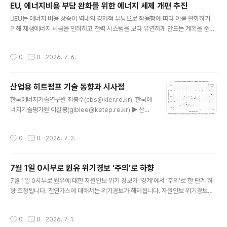
EU, 에너지비용 부담 완화를 위한 에너지 세제 개편 추진
▲공동 비축 등 원유 공급망과 관련한 내용이 담겨 있습니
글 내용
다. 이를 통해 양국 간 에너지‧자원 안보 협력 수준이 한층
EU는 에너지 비용 상승이 역내의 경제적 부담으로 작용함에 따라 이를 완화하기
더 강화될 것으로 기대됩니다. 양측은 또 정유‧석유화학 분
위해 재생에너지 세금을 인하하고 전력 시스템을 보다 유연하게 만드는 계획을 준비
야에서 인공지능(AI) 적용 및 확산을 위한 협력 방안도 논
하고 있음.1) ‒ 유럽집행위원회(European Commission)는 스마트미터 보급 목
의했습니다. 김 장관은 현재 ADNOC이 원유 관련 전 사업
표 설정과 청정에너지 보급 촉진을 위한 세제 개편을 담은 새로운 규칙을 오는 7월에
작성시간
0
0
2026. 7. 6.
영역에서 추진..
제안할 계획임. ‒ 중동전쟁 장기화에 따라 전력요금 상승으로 인한 경제적 여파에 대
한 우려가 고조되면서 EU 정책의제의 최우선 순위로 에너지가 급부상함.･ 집행위는
“이번 제안은 에너지 비용 상승에 대한 우려를 해소하기 위한 것으로, 에너지 비용의
산업용 히트펌프 기술 동향과 시사점
상승은 가격의 문제만이 아니라 증가하는 시스템 비용 때문이기도 하다”고 밝힘. ‒
글 내용
동 계획은 석유·가스에서 벗어나 역내 산 재생..
한국에너지기술연구원 최봉수(cbs@kier.re.kr), 한국에
너지기술평가원 이길봉(giblee@ketep.re.kr) ▶ 산업
부문 탈탄소화의 핵심 수단으로서 산업용 히트펌프에 대한
국제적 관심이 높아지고 있으며, IEA는 400℃ 이하 공정
작성시간
0
0
2026. 7. 2.
열 탈탄소화에서 히트펌프 역할의 중요함을 강조, IRENA
는 1.5℃ 달성 경로에서 산업 부문 히트펌프 보급을 2019
년 백만 대 미만에서 2050년 8,000만 대 수준까지 예측
7월 1일 0시부로 원유 위기경보 ‘주의’로 하향
▶ EU는 RED와 개정 EED를 통해 산업 공정 전기화를 추
글 내용
진하며, 일본은 GX 기본방침 아래 산업용 히트펌프 설치
7월 1일 0시부로 원유에 대한 자원안보 위기 경보가 ‘경계’에서 ‘주의’로 한 단계 하
목표(2030년 1,673 MW)를 국가 보급 로드맵으로 관리
향 조정됩니다. 천연가스에 대해서는 위기경보가 해제됩니다. 자원안보 위기경보는
▶ 중국은 2025년 관계부처 합동으로 '히트펌프 산업 고
관련법에 따라 ‘관심-주의-경계-심각’ 4단계로 운용되며, 위기 상황의 심각성과 국
품질 발전 액션 플랜'을 발표하고 제15차 5개년..
민 생활 및 국가경제 파급력 등을 종합적으로 고려해 발령됩니다. 원유 위기경보를
작성시간
0
0
2026. 7. 1.
하향 조정한 것은 호르무즈 해협 통항이 재개되면서 국내 도입 여건이 일정 부분 개