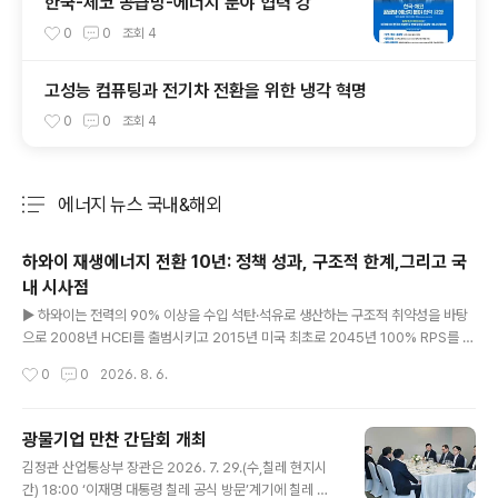
한국-체코 공급망-에너지 분야 협력 강
0
0
조회
4
고성능 컴퓨팅과 전기차 전환을 위한 냉각 혁명
0
0
조회
4
에너지 뉴스 국내&해외
분류 전체보기
주요 글 목록
하와이 재생에너지 전환 10년: 정책 성과, 구조적 한계,그리고 국
내 시사점
글 내용
▶ 하와이는 전력의 90% 이상을 수입 석탄·석유로 생산하는 구조적 취약성을 바탕
으로 2008년 HCEI를 출범시키고 2015년 미국 최초로 2045년 100% RPS를 법
제화함.▶ 2022년 9월 미국 최초로 석탄 발전을 완전 종식하였으며, 2024년 기준
작성시간
0
0
2026. 8. 6.
재생에너지 비중은 35.8%(순 발전량)로 상승했음.▶ 하와이의 경험은 한국에 ① 재
생에너지=안보 전략 재정의, ② 고립 계통 ESS 필수화, ③ 분산 에너지 제도화, ④
초당파적 법제화, ⑤ 에너지 형평성 병행, ⑥ 글로벌 검증 기술의 국내 이식이라는 6
광물기업 만찬 간담회 개최
개 시사점을 제공함. ..
글 내용
김정관 산업통상부 장관은 2026. 7. 29.(수,칠레 현지시
간) 18:00 ‘이재명 대통령 칠레 공식 방문’계기에 칠레 산