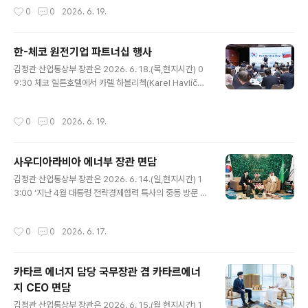
정부대표단이 참석한 가운데 열린 「제3차 장관급 한-체코
작성시간
0
0
2026. 6. 19.
공급망·에너지 대화」에 참석하여, 인사말을 한 후 첨단산업
분야 협력 현황을 점검하고 향후 협력 확대 방안을 논의하
였다. 원문출처: 산업통상부 포토뉴스
한-체코 원전기업 파트너십 행사
글 내용
김정관 산업통상부 장관은 2026. 6. 18.(목,현지시간) 0
9:30 체코 힐튼호텔에서 카렐 하블리첵(Karel Havlíče
k) 체코 산업통상부 장관을 비롯한 한-체코 양국 정부 및
원전기업 대표 등 관계자가 참석한 가운데 ‘양국 기업 간 구
작성시간
0
0
2026. 6. 19.
체적인 협력방안을 논의’하기 위해 열린 「한-체코 원전기업
파트너십」에 참석하여, 인사말을 한 후 한국전력기술과 체
코 EGP(프라하 에너지 프로젝트) 간 설계･인허가 기술지
사우디아라비아 에너부 장관 면담
원 사업 계약 체결식에 임석하였다. 원문출처: 산업통상부
글 내용
포토뉴스
김정관 산업통상부 장관은 2026. 6. 14.(일,현지시간) 1
3:00 ‘지난 4월 대통령 전략경제협력 특사의 중동 방문 후
속조치’로서 사우디아라비아를 방문하여 압둘아지즈 빈 살
만(Abdulaziz bin Salman) 사우디 에너지부 장관과 면
작성시간
0
0
2026. 6. 17.
담을 갖고, 지난 4월 특사단 방문 시 양측이 협의한 원유·나
프타 수급상황을 점검하고, 양측은 약속된 물량이 연말까
지 차질없이 공급될 수 있도록 노력하기로 하였고, 또한 원
카타르 에너지 담당 국무장관 겸 카타르에너
유 등 자원의 단기적인 공급 뿐 아니라 중장기적인 자원 협
지 CEO 면담
력 기반을 구축하기 위한 ｢한-사우디 원유·가스 분야 협력
글 내용
에 관한 양해각서｣를 체결하였다. 원문출처: 산업통상부 포
김정관 산업통상부 장관은 2026. 6. 15.(월,현지시간) 1