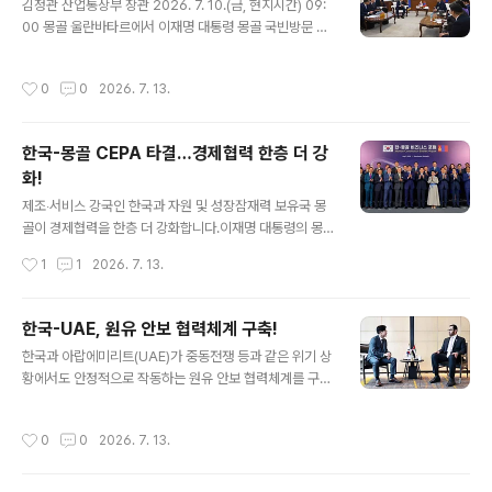
김정관 산업통상부 장관 2026. 7. 10.(금, 현지시간) 09:
00 몽골 울란바타르에서 이재명 대통령 몽골 국빈방문 계
기에 건거르 담딘냠(Gongor Damdinnyam) 몽골 산업
광물자원부 장관과 면담을 갖고, 한-몽골 핵심광물 협력을
작성시간
0
0
2026. 7. 13.
한 단계 도약시키기 위한 방안을 논의하였다. 원문출처: 산
업통상부 포토뉴스
한국-몽골 CEPA 타결…경제협력 한층 더 강
화!
글 내용
제조‧서비스 강국인 한국과 자원 및 성장잠재력 보유국 몽
골이 경제협력을 한층 더 강화합니다.이재명 대통령의 몽
골 국빈 방문을 계기로 ‘한-몽골 포괄적경제동반자협정(C
작성시간
1
1
2026. 7. 13.
EPA)’ 실질적 타결 등이 이뤄진 것입니다. 관련 내용을 자
세히 알아봅니다. ■ 한-몽골 CEPA 원칙적 타결 양국 정
상은 9일 CEPA 협상의 원칙적 타결을 선언했습니다. 이에
한국-UAE, 원유 안보 협력체계 구축!
따라 한국과 몽골은 품목수‧수입액 기준 90%를 상회하는
글 내용
한국과 아랍에미리트(UAE)가 중동전쟁 등과 같은 위기 상
높은 수준의 자유화를 이룰 수 있게 됐습니다. 특히 발효 즉
황에서도 안정적으로 작동하는 원유 안보 협력체계를 구축
시 한국은 71.9%, 몽골은 86.5% 품목에 무관세를 적용할
해 나가기로 합의했습니다.산업통상부 김정관 장관은 7일
예정입니다. ▶ 기대 효과 √ 핵심광물 공급망 협력 가속화-
UAE 술탄 알 자베르(Sultan Al Jaber) 산업첨단기술부
광물 부과 수입관세(2~5%) 즉시 철폐로 핵심 원자재 확보
작성시간
0
0
2026. 7. 13.
장관 겸 아부다비 국영석유회사(ADNOC) CEO와 만나
√ 유통 협력 강화 및 K-소비재 진출 확대- 기 구축 유통망*
‘산업부-ADNOC 전략적 협력에 관한 협약’을 체결했습니
..
다. 여기에는 ▲안정적 원유 공급 ▲비상 공급 상황 대응