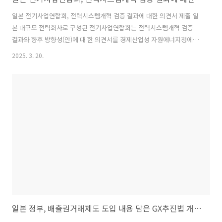
일본 전기사업연합회, 전력시스템개혁 검증 결과에 대한 의견서 제출 일
본 대규모 전력회사로 구성된 전기사업연합회는 전력시스템개혁 검증
결과와 향후 방향성(안)에 대 한 의견서를 경제산업성 자원에너지청에 제
출하였음. 1) G7은 석탄화력에 대해 온실가스 배출 대응을 실시하지 않
2025. 3. 20.
는 시설 등은 원칙적으로 2035년까지 폐지 하는 것에 합의하였음. 경제
산업성은 탄소 배출량이 많은 비효율 석탄화력발전소를 2030년까지 단
계 적으로 휴폐지할 방침을 밝히고 있음. ‒ 전기사업연합회는 의견서를
통해 2030년까지 비효율 석탄화력발전소의 휴·폐지에 대해 기한을 둔
휴폐지에 반대하는 입장을 밝히며, 발전사업자가 ‘일정 수준의 재량과 시
간적 여유’를 가지고 대응할 수 있도록 ‘예외적인 조치 검토’를 요구하였
음. ‒ 발전사업자..
일본 정부, 배출권거래제도 도입 내용 담은 GX추진법 개정안 각의결정