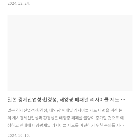
을 40~50%로 설정ㅇ 원자력은 동일본 대지진 이후 '가능한 한 의존도를
2024. 12. 24.
낮출 것'이라는 문구는 삭제하고 20% 정도의 비율을 목표로 함ㅇ 무토
경제산업대신은 "반도체 등 미래 경제성장을 뒷받침하는 산업은 탈탄소
전원이 필요하다. 이를 안정적으로 확보할 수 있는지가 국력을 좌우한
다."고 강조 ▶ 원문보기
https://www.nikkan.co.jp/articles/view/00734570 エネ庁、「エ
ネルギー基本計画」原案公表 再生エネを最大電源に経済産業
省・資源エネルギー庁は１７日、中長期のエネルギー政..
일본 경제산업성·환경성, 태양광 폐패널 리사이클 제도 마련을 위한 논의 개시
일본 경제산업성·환경성, 태양광 폐패널 리사이클 제도 마련을 위한 논
의 개시경제산업성과 환경성은 태양광 폐패널 물량이 증가할 것으로 예
상하고 연내에 태양광패널 리사이클 제도를 마련하기 위한 논의를 시작
함. 2012년 FIT제도 도입 이후 태양광발전이 급증하였으며 2024년 3월
2024. 10. 10.