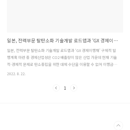
일본, 전력부문 탈탄소화 기술개발 로드맵과 ‘GX 경제이행채’ 구체적 발행계획 마련 중
일본, 전력부문 탈탄소화 기술개발 로드맵과 ‘GX 경제이행채’ 구체적 발
행계획 마련 중 경제산업성은 CO2 배출량이 많은 산업 가운데 현재 기술
적·경제적 문제로 탄소중립을 위한 대체 수단을 이용할 수 없어 이행금
융(이행채권･융자 등)을 활용할 필요가 있는 업종(철강･화학･전력･ 가
2022. 8. 22.
스･석유･시멘트･제지 및 펄프)을 선정하였으며, 탈탄소 기술 개발 등의
목표를 제시한 로드맵을 수립하였음 해당 로드맵은 온실가스 배출량이
1
많은 기업이 친환경기업으로의 이행 과정에서 필요한 자금을 조달할 수
있는 ‘이행금융(climate transition finance) 기본지침(2021.5.7.)’에
의거한 이행금융 촉진의 일환임.1) 전력부문의 탈탄소화 이행을 위해서
는 CO2를 직접 배출하는 발전부문을 중심으로 적극적으로 대..