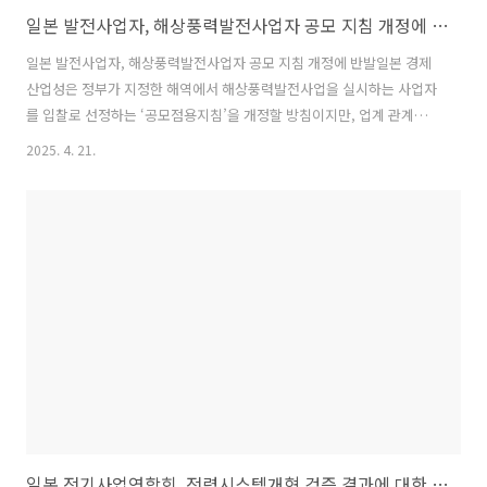
일본 발전사업자, 해상풍력발전사업자 공모 지침 개정에 반발
일본 발전사업자, 해상풍력발전사업자 공모 지침 개정에 반발일본 경제
산업성은 정부가 지정한 해역에서 해상풍력발전사업을 실시하는 사업자
를 입찰로 선정하는 ‘공모점용지침’을 개정할 방침이지만, 업계 관계자
들 사이에서는 사실상 Mitsubishi상사 컨소시엄을 구제하기 위한 조치
2025. 4. 21.
라는 비판이 제기됨. ‒ 경제산업성은 해상풍력 관련 실무그룹을 통해 이
미 낙찰된 해상풍력 사업에 대해 FiT에서 FiP로의 전환이 가능하다는 개
정 지침을 제시하였으며, 이는 기존 태양광 및 육상풍력 사업 에서도 적
용된 바 있음. ･ FiT는 정부가 발전사업자로부터 재생에너지전력을 고정
가격으로 매입하는 시스템임. ･ FiP 제도에서는 발전사업자가 전력구매
계약(corporate PPA) 형태로 전력수용가에게 재생 에너지를 판매하는
경우가 많..
일본 전기사업연합회, 전력시스템개혁 검증 결과에 대한 의견서 제출