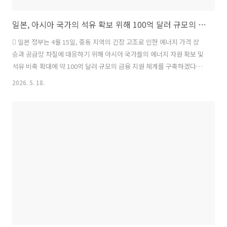
일본, 아시아 국가의 석유 확보 위해 100억 달러 규모의 금융 지원 체계 구축 발표
 일본 정부는 4월 15일, 중동 지역의 긴장 고조로 인한 에너지 가격 상
승과 공급망 차질에 대응하기 위해 아시아 국가들의 에너지 자원 확보 및
석유 비축 확대에 약 100억 달러 규모의 금융 지원 체계를 구축하겠다고
발표함.1)‒ 다카이치 사나에 일본 총리는 아시아 탄소중립 공동체 플러
2026. 5. 18.
스(Asia Zero Emission Community Plus, AZEC+) 온라인 정상회담에
서 금융 지원을 통해 아시아의 에너지 조달 불안이 일본 공급망에 미치는
영향을 줄이겠다고 발표함. ･ 이번 지원은 일본국제협력은행(JBIC)과 일
본무역보험(NEXI) 등 국영 금융기관을 통해 지원될 예정이며, 지원 규모
는 아세안 국가들의 약 1년 치 원유 수입량인 최대 12억 배럴을 조달할
수 있는 수준임.･ 지원 내용은 아시..