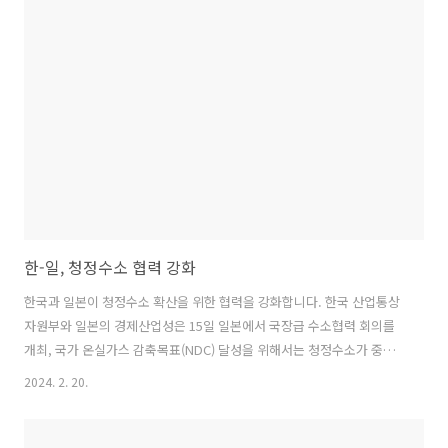
야로 우리나라에 진출한 이후 투자를 지속 확대, 60년간 누적 투자금액
이 5조원에 이르고 4000여명의 고용을 창출해 외국인투자의 대표적 모
범 사례로 꼽힙니다. 지난 4월에는 안덕근 산업통상자원부 장관의 방일
기간 중 아라미드 섬유 제조 시설 투자를 확정하고 투자신고서를 제출한
바 ..
한-일, 청정수소 협력 강화
한국과 일본이 청정수소 확산을 위한 협력을 강화합니다. 한국 산업통상
자원부와 일본의 경제산업성은 15일 일본에서 국장급 수소협력 회의를
개최, 국가 온실가스 감축목표(NDC) 달성을 위해서는 청정수소가 중요
하다는 데 뜻을 같이하고 ▲글로벌 수소 공급망 개발 ▲새로운 수소 활용
2024. 2. 20.
분야 창출 ▲표준‧규격 ▲정책 등 다양한 분야에서 협력키로 했습니다.
또 양국은 산업 구조와 에너지 소비 구조가 유사해 청정수소 수요‧수입
국으로서 미래 협력 잠재력이 크다는데 동의하고 동북아를 중심으로 청