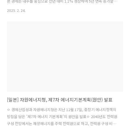
본 경제는 내수를 중심으로 전년 대비 1.1% 성장하여 5년 연속 증가할
것으로 전망됨. ▶ 2025년 1차에너지 공급에서 차지하는 원자력 및 재생
2025. 2. 24.
에너지 비중이 전년 대비 각각 3.5%, 12.7% 증가할 것으로 보이며, 이
에 따라 자급률은 17.7%로 증가, CO2 배출량은 전년 대비 1.1% 감소할
것으로 전망됨. ▶ 에너지원별로 살펴보면 에너지효율 대응 강화 및 연
료 전환 등으로 석유제품은 전년 대비 감소하고 도시가스 및 전력은 자동
차 및 전자기기 생산 증가로 전년 대비 증가할 것으로 전망됨. 2025년 발
전량 기준 비화석에너지 발전원(원자력·재생에너지)은..
[일본] 자원에너지청, 제7차 에너지기본계획(원안) 발표
ㅇ 경제산업성과 자원에너지청은 지난 12월 17일, 중장기 에너지정책의
방침을 담은 '제7차 에너지 기본계획'의 원안을 발표ㅇ 2040년도 전력원
구성 전망에서는 재생에너지를 주력 전력원으로 하고, 전력원 구성 비율