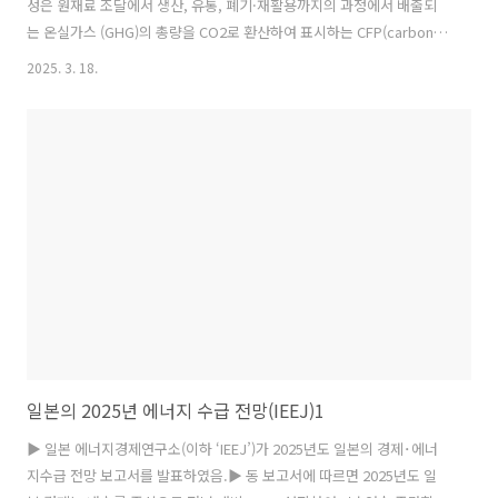
성은 원재료 조달에서 생산, 유통, 폐기·재활용까지의 과정에서 배출되
는 온실가스 (GHG)의 총량을 CO2로 환산하여 표시하는 CFP(carbon
footprint, 탄소발자국)를 활용하여 일본 제품의 경쟁력을 강화하기 위
2025. 3. 18.
한 연구소인 ‘GX실현을 위한 CFP 활용에 관한 연구소’를 개소하였
음.1) 에너지안정공급, 경제성장, 탈탄소화를 동시에 실현하기 위해 일
본 정부는 ‘탈탄소성장형경제구조 이행추진전략(GX추진전략)’을 개정하
였으며, 2025년 2월 18일에는 ‘GX2040비전’을 수립하였음. 소비자에게
제품·서비스의 탈탄소 가치를 전달하는 지표로서는 CFP를 이용하고 있
으며, 최근 국내외 환경정책 및 산업정책에 CFP를 활용하는 사례가..
일본의 2025년 에너지 수급 전망(IEEJ)1
▶ 일본 에너지경제연구소(이하 ‘IEEJ’)가 2025년도 일본의 경제･에너
지수급 전망 보고서를 발표하였음.▶ 동 보고서에 따르면 2025년도 일