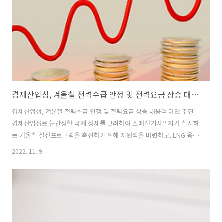
년 에너지효율 개선 목표를 기존 목표인 5,036만㎘(원..
경제산업성, 겨울철 전력수급 안정 및 전력요금 상승 대응책 마련 추진
경제산업성, 겨울철 전력수급 안정 및 전력요금 상승 대응책 마련 추진
경제산업성은 불안정한 국제 정세를 고려하여 소매전기사업자가 실시하
는 겨울철 절전프로그램을 촉진하기 위해 지원책을 마련하고, LNG 융통
시스템을 마련할 것임. ‒ 경제산업성은 전력수급 악화시 전기의 효율적
2022. 11. 9.
사용을 촉진하는 시스템 구축을 위해 소매전기사업자의 절전프로그램
등록 및 시행을 지원하려고 하며, 이를 위해 1,784억 엔의 예비비를 계상
하였음. ⦁정부 지원을 받기위해 등록한 소매전기사업자는 287개사(전체
전력판매량의 약 95% 이상)이며, 이 중 선정된 소매전기사업자는 86개
사임 ⦁소매전기사업자의 절전프로그램에 참가할 경우, 가정에 2,000엔,
기업에 20만 엔 수준의 포인트를 각각 제공할 것임. ⦁2023년 1월~3월까