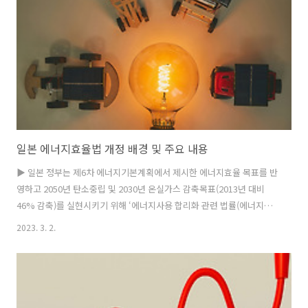
상황허가 품목은 국제수출통제 체제에서 지정한 전략물자는 아니나 수
출 시 무기로 쓰일 가능성이 높은 품목으로, 대외무역법 제19조 3항에 따
라 수출..
일본 에너지효율법 개정 배경 및 주요 내용
▶ 일본 정부는 제6차 에너지기본계획에서 제시한 에너지효율 목표를 반
영하고 2050년 탄소중립 및 2030년 온실가스 감축목표(2013년 대비
46% 감축)를 실현시키기 위해 ‘에너지사용 합리화 관련 법률(에너지효
율법)’ 등을 개정하였음. ▶ 에너지효율법의 주요 개정 내용은 에너지사
2023. 3. 2.
용 합리화 대상 범위 확대, 비화석에너지 전환 관련 조치 마련, 전기수요
최적화 관련 조치 마련 등임. ▶ 이번 에너지효율법 개정으로 인해 환경
가치를 거래하는 J-credit 및 비화석증서에 대한 수요가 증가되는 등 관
련 시장이 활성화될 것으로 기대됨. 1. 1. 일본 에너지효율법 개정 배경 ¡
일본 정부는 제6차 에너지기본계획(2021.10월 각의 결정)을 통해 2030