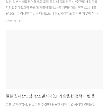
일본 정부는 배출권거래제도 도입 등의 내용을 담은 GX추진법 개정안을
각의결정하였으며 국회에 제출하였음.1) 동 개정안에는 연간 CO2 배출
량 10만 톤 이상인 기업을 대상으로 배출권거래제도 참가를 의무화 하는
내용을 담았음. 2026년에 배출량을 산정하고 실제 거래는 2027년에 시
2025. 3. 18.
작할 예정임. 참가 의무화 대상 기업은 제철, 전력, 화학분야 등 약
300~400개사가 될 것으로 전망되며, 해당 기업들의 CO2 배출량은 일본
전체 배출량의 약 60% 수준임. ‒ 일본 정부가 매년 각 사에 무상으로 배
출권을 할당하고 할당된 배출권에 대해 실제 배출량의 과부족에 대해 거
래를 실시할 것임. 거래 등을 통해 배출권의 초과분을 충당하지 못한 경
우, 배출권 거래가격의 상한선의 1.1배 가격으로 부담금을 지불해야 ..
일본 경제산업성, 탄소발자국(CFP) 활용한 정책 마련 움직임
일본 경제산업성, 탄소발자국(CFP) 활용한 정책 마련 움직임 경제산업