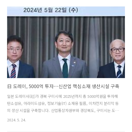
말 기준 10kW 미만 태양광설비는 1,536만kW(336만 건), 10kW 이상 태
양광설비는 5,787만kW에 도달함. 발전량 기준 전원구성에 차지하는 태
양광 비중은 2011년 0.4%에서 2022년 9.2%로 대폭 증가하였음. 환경
성은 태양광 폐패널 물량은 2030년대 후반부터 증가하여 최대 연간 50
만 톤에 달할 것으로 추산함. 태양광설비의 폐기 처리에 대한 책임은 태
양광발전사업자 및 해체사업자 등에게 있으며 적정한 처리가 ..
日 도레이, 5000억 투자…신산업 핵심소재 생산시설 구축
일본 도레이사(社)가 경북 구미시에 2025년까지 총 5000억원을 투자해
탄소섬유, 아라미드섬유, 정보기술(IT) 소재용 필름, 이차전지 분리막 등
의 생산 시설을 구축합니다. 산업통상자원부와 경상북도, 구미시는 도레
이의 투자 이행을 위해 재정적‧행정적 지원을 제공합니다. 산업부, 도
2024. 5. 24.
레이사, 경상북도, 구미시는 이같은 내용의 투자협력 양해각서(MOU)를
체결했습니다. 탄소섬유 분야 세계 1위 기업 도레이는 1963년 섬유 분