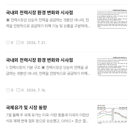
2015년 대비 약 40% 증가했으며, 연평균 약 4%의 증가
세를 기록함. ･ 이러한 수요 증가는 산업, 운송, 전력 부문
국내외 전력시장 환경 변화와 시사점
의 확장에 기인하는 것으로, 동남아시아는 2015년 이후
글 내용
전 세계 에너지 수요 증가분의 약 10%를 차지함. ･ 특히 2
▣ 전력시장은 단순히 전력을 공급하는 것뿐만 아니라, 전
015년 이후 동남아시아 에너지 수요 증가분의 70% 이상
력을 안정적으로 공급하기 위해 기능 및 상품을 구분하여
이 석탄, 석유, 천연가스 등 화석연료 증가로 이어지면서,
거래함. 일반적으로 전력량(에너지)* , 용량, 보조서비스
재생에너지 확대에도 불구하고 화석 연료 의존 구조가 지
등으로 구분하여 거래 ※ 본고에서는 전력시장 상품으로서
작성시간
0
0
2026. 7. 21.
속되고 있..
의 에너지와 일반적인 에너지 개념의 혼동을 줄이기 위해,
이하에서는 전력량으로 표기  전력도매시장은 실제 생산
및 소비되는 전력량을 거래하는 시장 ‒ 발전기별 입찰 혹
국내외 전력시장 환경 변화와 시사점
은 비용평가된 가격과 물량을 기반으로, 예상 전력수요와
글 내용
송전 제약 등을 반영해 비용이 낮은 자원부터 급전 ‒ 하루
1. 전력시장의 기본 구조 ▣ 전력시장은 단순히 전력을 공
전 시장은 공급 및 수요 입찰을 기반으로 다음날 시간대별
급하는 것뿐만 아니라, 전력을 안정적으로 공급하기 위해
발전계획을 결정하고, 실시간 시장은 예측과 실제 수급 사
기능 및 상품을 구분하여 거래함.  일반적으로 전력량(에
이의 차이를 조정함.  용량은 전기를 생산하지 않는 순간
너지)* , 용량, 보조서비스 등으로 구분하여 거래 ※ 본고에
작성시간
0
0
2026. 7. 16.
에도 전력시장에 참여하여 즉시 출력..
서는 전력시장 상품으로서의 에너지와 일반적인 에너지 개
념의 혼동을 줄이기 위해, 이하에서는 전력량으로 표기 
전력도매시장은 실제 생산 및 소비되는 전력량을 거래하는
국제유가 및 시장 동향
시장 ‒ 발전기별 입찰 혹은 비용평가된 가격과 물량을 기
글 내용
반으로, 예상 전력수요와 송전 제약 등을 반영해 비용이 낮
7월 둘째 주 국제 유가는 미국-이란 충돌과 미국의 이란산
은 자원부터 급전 ‒ 하루 전 시장은 공급 및 수요 입찰을 기
석유 제재 면제 철회 등으로 상승했고, OPEC+ 증산 결정
반으로 다음날 시간대별 발전계획을 결정하고, 실시간 시
과 사우디 공식판매가격(OSP) 인하 등은 상승폭을 제한
장은 예측과 실제 수급 사이의 차이를 조정함.  용량은 전
함.∙ 미군 중부사령부는 호르무즈 해협의 항행 유지를 위해