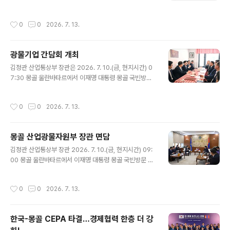
확대 요구 등의 영향으로 하락세를 지속함. ∙ OPEC 탈퇴
이후 UAE의 원유 수출은 꾸준히 확대되었고, 선박추적업
작성시간
0
0
2026. 7. 13.
체 Kpler에 따르면 UAE의 6월 원유 수출량은 3.7백만b/
d로 역대 최고 수준을 기록함(Reuters, 6.30). - UAE 국
영석유기업 ADNOC은 원유의 상당량을 아시아로 수출하
광물기업 간담회 개최
고 있으나, 6월 ADNOC이 터키와 나이지리아에 원유를
글 내용
수출하는 등 UAE산 원유에 대한 수요가 전 세계적으로 확
김정관 산업통상부 장관은 2026. 7. 10.(금, 현지시간) 0
대되고 있음. ∙ EIA에 따르면 미국 4월 원유 생산은 전월 대
7:30 몽골 울란바타르에서 이재명 대통령 몽골 국빈방문
비 21.6만b/d 증가한 13.93백만b/d로 역대 최고 수준을
계기에 KOTRA, 한국광해광업공단, 한국지질자원연구원,
경신하였고, 석유 총공급 또한 20.81백..
포스코홀딩스, 포스코인터내셔널, LS를 비롯한 광물관련
작성시간
0
0
2026. 7. 13.
유관기관 및 기업 대표 등 관계자가 참석한 가운데 열린 「광
물기업 간담회」를 주재하고, 인사말을 한 후 몽골 내 광물자
원 분야 협력 방안을 논의하였다. 원문출처: 산업통상부 포
몽골 산업광물자원부 장관 면담
토뉴스
글 내용
김정관 산업통상부 장관 2026. 7. 10.(금, 현지시간) 09:
00 몽골 울란바타르에서 이재명 대통령 몽골 국빈방문 계
기에 건거르 담딘냠(Gongor Damdinnyam) 몽골 산업
광물자원부 장관과 면담을 갖고, 한-몽골 핵심광물 협력을
작성시간
0
0
2026. 7. 13.
한 단계 도약시키기 위한 방안을 논의하였다. 원문출처: 산
업통상부 포토뉴스
한국-몽골 CEPA 타결…경제협력 한층 더 강