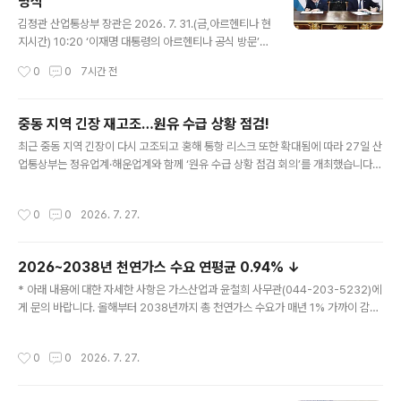
명식
글 내용
김정관 산업통상부 장관은 2026. 7. 31.(금,아르헨티나 현
지시간) 10:20 ‘이재명 대통령의 아르헨티나 공식 방문’계
기에 아르헨티나 산마르틴 궁정에서 파블로 키르노 마그라
작성시간
0
0
7시간 전
네(Pablo Quirno Magrane) 외교·통상·종교부 장관과
핵심광물 협력을 위한 MOU 체결 서명식을 가졌다. 원문
출처: 산업통상부 포토뉴스
중동 지역 긴장 재고조…원유 수급 상황 점검!
글 내용
최근 중동 지역 긴장이 다시 고조되고 홍해 통항 리스크 또한 확대됨에 따라 27일 산
업통상부는 정유업계·해운업계와 함께 ‘원유 수급 상황 점검 회의’를 개최했습니다.
이 자리에서 참석자들은 7~8월 국내 도입 원유 물량은 전년 대비 100% 초과 확보
했고, 9월 물량 역시 90% 이상 확보함에 따라 당장의 수급 우려는 낮은 상황이라고
작성시간
0
0
2026. 7. 27.
평가했습니다. 다만 홍해 통항 시 위험 발생 우려가 있어 공급망 리스크 대비책 마련
은 필요하다는 데 의견의 일치를 보였습니다. 정부와 정유‧해운업계는 실시간 상황
공유 체계를 가동하고 수에즈 운하, 수메드 파이프 등을 통한 우회 수송로 협의, 비중
2026~2038년 천연가스 수요 연평균 0.94% ↓
동산 대체 물량 확보 등에 총력을 다하고 있습니다. 또한 원유 스와프 제도도 유사시
글 내용
즉시 시행 가능하도록 준비 중입니다. 아울러 ..
* 아래 내용에 대한 자세한 사항은 가스산업과 윤철희 사무관(044-203-5232)에
게 문의 바랍니다. 올해부터 2038년까지 총 천연가스 수요가 매년 1% 가까이 감소
할 것으로 전망됐습니다. 산업통상부는 이같은 내용을 골자로 하는 ‘제16차 장기 천
연가스 수급 계획’을 확정 공고했습니다. 이 계획은 2026~2038년 천연가스 수요
작성시간
0
0
2026. 7. 27.
전망, 천연가스 자원 안보‧도입 및 수급 관리, 인프라 확충 계획 등을 담고 있습니다.
이에 따르면 총 천연가스 수요(기준 수요)는 2026년 4,591만 톤에서 2038년 4,1
00만 톤으로 연평균 0.94% 하락할 것으로 전망됐습니다. 구체적으로 도시가스 수