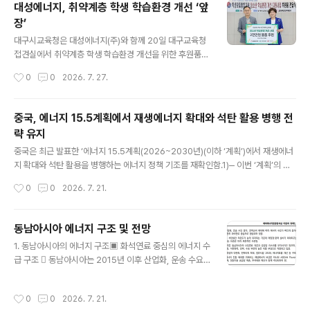
대성에너지, 취약계층 학생 학습환경 개선 ‘앞
요는 2026년 2,356만 톤에서 2038년 2,816만 톤(연평균 1.50% ↑)으로 증가
장’
하고, 발전용 수요..
글 내용
대구시교육청은 대성에너지(주)와 함께 20일 대구교육청
접견실에서 취약계층 학생 학습환경 개선을 위한 후원품
(책상·의자 세트) 전달식을 가졌다.이번 사업은 경제적 어
작성시간
0
0
2026. 7. 27.
려움 등으로 가정 내 안정적인 학습공간을 마련하기 어려
운 학생들에게 쾌적한 학습 여건을 제공하고, 학생들이 자
신의 공간에서 학습에 전념할 수 있도록 지원하기 위해 추
중국, 에너지 15.5계획에서 재생에너지 확대와 석탄 활용 병행 전
진됐다. 대성에너지(주)는 이번 사업을 위해 취약계층 학생
략 유지
44명에게 총 2천만 원 상당의 책상·의자 세트를 지원했다.
글 내용
지원 대상은 학교 추천 등을 거쳐 학습환경 개선이 필요한
중국은 최근 발표한 ‘에너지 15.5계획(2026~2030년)(이하 ‘계획’)에서 재생에너
학생들로 선정됐으며, 학생들이 즉시 사용할 수 있도록 전
지 확대와 석탄 활용을 병행하는 에너지 정책 기조를 재확인함.1)‒ 이번 ‘계획’의 핵
달식에 앞서 각 가정으로 물품 배송을 완료했다. 박문희 대
심은 세계 최대 에너지 소비국인 중국이 2030년까지 비화석에너지 발전 비중을 전
작성시간
0
0
2026. 7. 21.
성에너지(주) 대표이사는 “지역의 학생들이 환경적 어려움
체 발전량의 50%까지 확대하겠다는 것임. ‒ 이를 위해 중국은 풍력·태양광 발전설
으로 배움의 기회를 제한받지 않고, 자..
비를 전체 발전설비의 절반 이상인 2,700GW 규모로 확대할 계획임. 최근 몇 년간
풍력·태양광 설비 확충이 정부 목표를 웃돌고 있는 점을 고려하면, 이번 목표도 조기
동남아시아 에너지 구조 및 전망
달성하거나 초과 달성할 가능성이 높음. ‒ 이는 탄소중립 목표 달성과 함께 재생에너
글 내용
1. 동남아시아의 에너지 구조▣ 화석연료 중심의 에너지 수
지 제조·설비·공급망 분야에서 중국의 글로벌 주도권을 지속적으로 강화하려는 의도
급 구조  동남아시아는 2015년 이후 산업화, 운송 수요
를 보여주는 것으로 평가됨.  이와 함께 ..
증가, 전력소비 확대 등으로 에너지 수요가 빠르게 증가하
고 있으나, 에너지 수급 구조는 여전히 화석연료 중심으로
작성시간
0
0
2026. 7. 21.
형성되어 있음. ‒ 동남아시아의 2024년 총 에너지 수요는