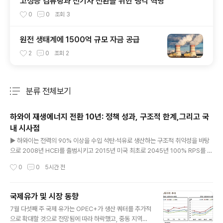
고성능 컴퓨팅과 전기차 전환을 위한 냉각 혁명
0
0
조회
3
원전 생태계에 1500억 규모 자금 공급
2
0
조회
2
분류 전체보기
주요 글 목록
하와이 재생에너지 전환 10년: 정책 성과, 구조적 한계,그리고 국
내 시사점
글 내용
▶ 하와이는 전력의 90% 이상을 수입 석탄·석유로 생산하는 구조적 취약성을 바탕
으로 2008년 HCEI를 출범시키고 2015년 미국 최초로 2045년 100% RPS를 법
제화함.▶ 2022년 9월 미국 최초로 석탄 발전을 완전 종식하였으며, 2024년 기준
작성시간
0
0
5시간 전
재생에너지 비중은 35.8%(순 발전량)로 상승했음.▶ 하와이의 경험은 한국에 ① 재
생에너지=안보 전략 재정의, ② 고립 계통 ESS 필수화, ③ 분산 에너지 제도화, ④
초당파적 법제화, ⑤ 에너지 형평성 병행, ⑥ 글로벌 검증 기술의 국내 이식이라는 6
국제유가 및 시장 동향
개 시사점을 제공함. ..
글 내용
7월 다섯째 주 국제 유가는 OPEC+가 생산 쿼터를 추가적
으로 확대할 것으로 전망됨에 따라 하락했고, 중동 지역의