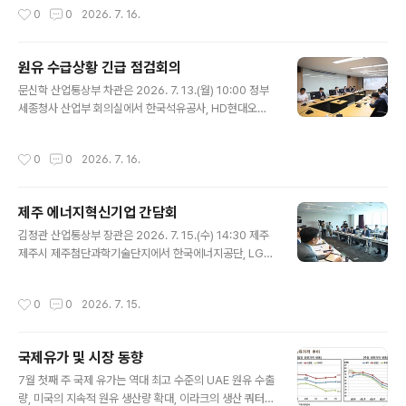
작성시간
0
0
2026. 7. 16.
기를 생산하지 않는 순간에도 ..
이란에 대한 공습을 개시했다고 발표했고, 이란은 바레인
과 쿠웨이트에 있는 미군 기지를 보복 공격했다고 발표함
(Reuters, 7.8, 7.9). - 영국 해사무역기구(UKMTO)는 7
원유 수급상황 긴급 점검회의
일(화) 호르무즈 해협에서 유조선과 LNG선 등이 정체불명
글 내용
드론에 피격됐다고 공지했으며, 카타르는 자국 LNG선이
문신학 산업통상부 차관은 2026. 7. 13.(월) 10:00 정부
이란의 공격을 받았다고 주장함(Reuters, 7.7). ∙ 미국 재
세종청사 산업부 회의실에서 한국석유공사, HD현대오일
무부는 7일(화) 이란의 호르무즈 해협 통과 선박에 대한 공
뱅크, GS칼텍스를 비롯한 관련 유관기관 및 기업 대표 등
격을 이유로 당초 8월 21일까지였던 이란산 석유 거래와..
관계자가 참석한 가운데 ‘최근 이란의 호르무즈 재봉쇄 발
작성시간
0
0
2026. 7. 16.
표, 미군의 이란 공습 등으로 중동정세 긴장이 다시 고조됨
에 따라, 우리나라 원유 수급 및 유조선 통항상황을 면밀히
점검하고, 향후 대응방안을 논의’하기 위해 열린 「원유 수급
제주 에너지혁신기업 간담회
상황 긴급 점검회의」를 주재하고, 인사말을 한 후 중동정세
글 내용
긴장 재고조에 따른 원유 수급 및 석유가격 동향을 점검하
김정관 산업통상부 장관은 2026. 7. 15.(수) 14:30 제주
고, 각 업계의 원유 수급 현황과 대응방안 등을 논의하였다.
제주시 제주첨단과학기술단지에서 한국에너지공단, LG에
원문출처: 산업통상부 포토뉴스
너지솔루션, 한국에너지종합기술, 제주에너지공사를 비롯
한 분산에너지, 재생에너지, 에너지 디지털 플랫폼 서비스
작성시간
0
0
2026. 7. 15.
업 등 다양한 에너지 분야의 기업들이 참석한 가운데 열린
「제주 에너지혁신기업 간담회」를 주재하고, 인사말을 한 후
기업들이 현장에서 겪는 제도·규제 등 여러 애로사항과 정
국제유가 및 시장 동향
책 건의사항을 논의하였다. 원문출처: 산업통상부 포토뉴
글 내용
스
7월 첫째 주 국제 유가는 역대 최고 수준의 UAE 원유 수출
량, 미국의 지속적 원유 생산량 확대, 이라크의 생산 쿼터