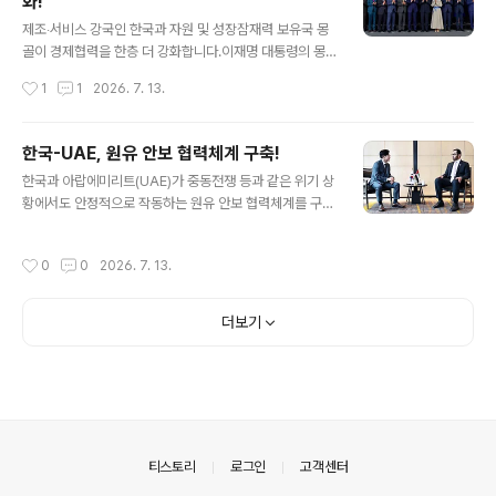
화!
글 내용
제조‧서비스 강국인 한국과 자원 및 성장잠재력 보유국 몽
골이 경제협력을 한층 더 강화합니다.이재명 대통령의 몽
골 국빈 방문을 계기로 ‘한-몽골 포괄적경제동반자협정(C
작성시간
1
1
2026. 7. 13.
EPA)’ 실질적 타결 등이 이뤄진 것입니다. 관련 내용을 자
세히 알아봅니다. ■ 한-몽골 CEPA 원칙적 타결 양국 정
상은 9일 CEPA 협상의 원칙적 타결을 선언했습니다. 이에
한국-UAE, 원유 안보 협력체계 구축!
따라 한국과 몽골은 품목수‧수입액 기준 90%를 상회하는
글 내용
한국과 아랍에미리트(UAE)가 중동전쟁 등과 같은 위기 상
높은 수준의 자유화를 이룰 수 있게 됐습니다. 특히 발효 즉
황에서도 안정적으로 작동하는 원유 안보 협력체계를 구축
시 한국은 71.9%, 몽골은 86.5% 품목에 무관세를 적용할
해 나가기로 합의했습니다.산업통상부 김정관 장관은 7일
예정입니다. ▶ 기대 효과 √ 핵심광물 공급망 협력 가속화-
UAE 술탄 알 자베르(Sultan Al Jaber) 산업첨단기술부
광물 부과 수입관세(2~5%) 즉시 철폐로 핵심 원자재 확보
작성시간
0
0
2026. 7. 13.
장관 겸 아부다비 국영석유회사(ADNOC) CEO와 만나
√ 유통 협력 강화 및 K-소비재 진출 확대- 기 구축 유통망*
‘산업부-ADNOC 전략적 협력에 관한 협약’을 체결했습니
..
다. 여기에는 ▲안정적 원유 공급 ▲비상 공급 상황 대응
더보기
▲공동 비축 등 원유 공급망과 관련한 내용이 담겨 있습니
다. 이를 통해 양국 간 에너지‧자원 안보 협력 수준이 한층
더 강화될 것으로 기대됩니다. 양측은 또 정유‧석유화학 분
야에서 인공지능(AI) 적용 및 확산을 위한 협력 방안도 논
의했습니다. 김 장관은 현재 ADNOC이 원유 관련 전 사업
영역에서 추진..
의안내
티스토리
로그인
고객센터