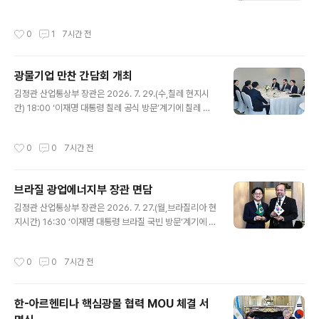
지정학 리스크 확대 우려 등은 하락폭을 제한함. ∙ 내부 소
식통에 따르면 OPEC+는 9월 생산쿼터를 18.8만b/d 확
작성시간
0
1
7시간 전
대하며 올해 마지막 증산을 단행할 것으로 전망되고, 향후
2027년 생산정책에 관한 논의를 진행할 것으로 알려짐(R
euters, 7.28). - 9월 생산쿼터가 확대될 경우 1.65백만
광물기업 만찬 간담회 개최
b/d(23년4월 발표)의 자발적 감산분이 회복되고, 2백만
글 내용
b/d (22년 10월 발표)를 제외한 대부분의 OPEC+ 감산
김정관 산업통상부 장관은 2026. 7. 29.(수,칠레 현지시
정책이 종료될 것으로 판단됨. - 2027년 OPEC+의 생산
간) 18:00 ‘이재명 대통령 칠레 공식 방문’계기에 칠레 산
정책 논의에선 이라크 등 회원국의 쿼터 확대 요구, 원유 초
티아고 쉐라톤호텔에서 구자은 LS홀딩스 회장, 최윤범 고
과공급 전망 확대, 호르무즈 해협 불확실성 등 다..
려아연 회장, 이우현 OCI홀딩스 회장, 황영식 광해광업공
작성시간
0
0
7시간 전
단 사장을 비롯한 관계자 등이 참석한 가운데 「광물기업 만
찬 간담회」를 주재하고, 인사말을 한 후 중남미 지역 광물자
원 확보를 위한 경영활동 현황 및 향후 계획과 주요 애로사
브라질 광업에너지부 장관 면담
항 등을 논의하였다. 원문출처: 산업통상부 포토뉴
글 내용
김정관 산업통상부 장관은 2026. 7. 27.(월,브라질리아 현
지시간) 16:30 ‘이재명 대통령 브라질 국빈 방문’계기에 브
라질 광업에너지부 접견실에서 알렉산드르 실베이라(Ale
xandre Silveira) 브라질 광업에너지부 장관과 면담을 갖
작성시간
0
0
7시간 전
고, 핵심광물 공급망 및 원유 수급 협력 방안 등을 논의한
후 한-브라질 핵심 및 전략광물 공동선언문을 발표하였다.
원문출처: 산업통상부 포토뉴스
한-아르헨티나 핵심광물 협력 MOU 체결 서