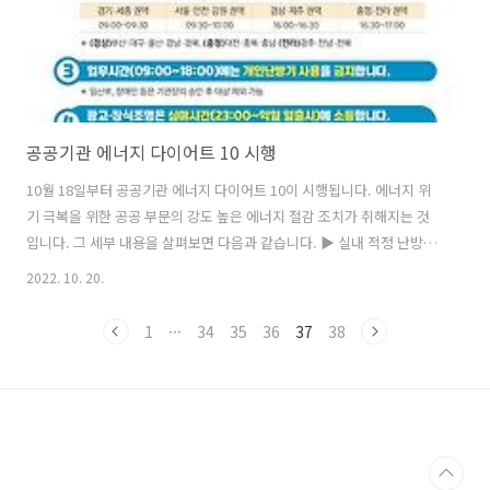
공공기관 에너지 다이어트 10 시행
10월 18일부터 공공기관 에너지 다이어트 10이 시행됩니다. 에너지 위
기 극복을 위한 공공 부문의 강도 높은 에너지 절감 조치가 취해지는 것
입니다. 그 세부 내용을 살펴보면 다음과 같습니다. ▶ 실내 적정 난방온
도 제한 공공기관 건물의 난방설비 가동 시 실내 평균온도를 17℃로 제
2022. 10. 20.
한 ▶ 난방기 순차 운휴 전력피크 시간대(오전 9~10시, 오후 4~5시)에 주
요 권역별 순차적으로 난방기 정지 ▶ 개인 난방기 사용 금지 공공기관
1
···
34
35
36
37
38
종사자는 근무시간 중 개인 난방기 사용 금지 ▶ 경관조명 소등 옥외광고
물, 건축물, 조형물, 문화재 등의 장식조명은 심야(밤 11시~ 다음날 일출
시)에 소등. 옥외 체육공간 조명타워 점등 금지 ▶ 실내조명 소등 업무시
간에는 30% 이상 소등, 전력피크 시간에에는 50% 이상 소등..