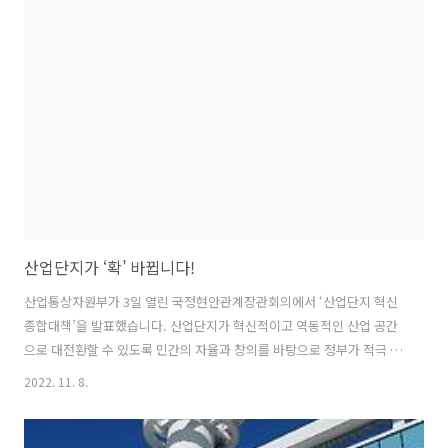
련‧제련기업 등 공급망 각 단계별 주요 기업과 전문성 가진 공공기관 참
여 ⇒ 핵심광물 지도 작성, 프로젝트 발굴, 정련‧제련 사업 추진, 금융
지원 등 광물 확보 관련 전 단계 활동 추진 ◈ 지속 가능한 배터리 순환체
계 구축 ▶ 사용후배터리 통합관리체계 구축(민간 주도) - 전지협회 주도
로 ..
산업단지가 ‘확’ 바뀝니다!
산업통상자원부가 3일 열린 국정현안관계장관회의에서 ‘산업단지 혁신
종합대책’을 발표했습니다. 산업단지가 혁신적이고 역동적인 산업 공간
으로 대전환할 수 있도록 민간의 자율과 창의를 바탕으로 정부가 적극 지
원해 여건을 조성하겠다는 것입니다. 그 내용을 자세히 알아봅니다. ◈
2022. 11. 8.
산업단지는? ▶ 지난 60년간 산업화와 우리 경제 성장 견인 ▶ 전국
1257개 산업단지에 11만여 기업 입주(2021년 말 기준) ⇒ 우리나라 제
조업 생산의 63%(1104조원), 수출의 66%(4024억 달러), 고용의 47%