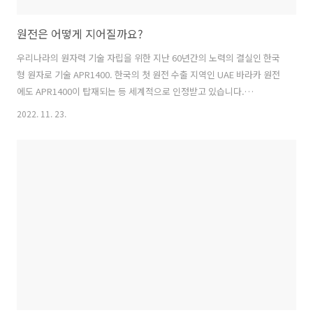
원전은 어떻게 지어질까요?
우리나라의 원자력 기술 자립을 위한 지난 60년간의 노력의 결실인 한국
형 원자로 기술 APR1400. 한국의 첫 원전 수출 지역인 UAE 바라카 원전
에도 APR1400이 탑재되는 등 세계적으로 인정받고 있습니다.
APR1400 표준설계를 적용하는 등 설계부터 건설까지 우리 기술로 지어
2022. 11. 23.
지는 신고리 5·6호기 건설 현장을 영상으로 만나보세요!
https://youtu.be/9TluBqoyiRo 이 영상은 JTBC 「K-원전
'APR1400' 세계를 만나다 1부 꿈은 이루어진다」에서도 시청하실 수 있
습니다. 산업통상자원부 공식유튜브 채널에서 다양한 정보를 얻으실 수
있습니다.