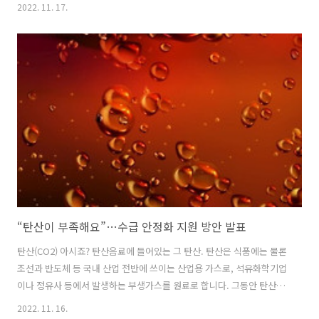
경차 업체에 부정적 영향을 미치며 한-미 자유무역협정(FTA), 세계무역
2022. 11. 17.
기구(WTO) 등 국제 통상 규범에도 위반 소지가 있음을 강조했습니다. 또
북미 지역에 제공되는 친환경차 세액공제 요건을 한국에도 동일하게 적
용하거나, 친환경차 세액공제 이행에 3년의 유예기간을 부여하는 방안
등을 언급하며 차별적 요소 해결을 촉구했습니다. 미 재무부는 IRA 이행
을 위한 하위규정을 마련 중으로, 지난 10월 5일부터 한 달 동안 IRA 내
청정에너지 인센티브 관련 6개 분야에 대한 의견을 수렴해 왔습니다...
“탄산이 부족해요”…수급 안정화 지원 방안 발표
탄산(CO2) 아시죠? 탄산음료에 들어있는 그 탄산. 탄산은 식품에는 물론
조선과 반도체 등 국내 산업 전반에 쓰이는 산업용 가스로, 석유화학기업
이나 정유사 등에서 발생하는 부생가스를 원료로 합니다. 그동안 탄산은
석유화학‧정유업계의 정비일정과 업황 등에 따라 공급량의 변동이 심
2022. 11. 16.