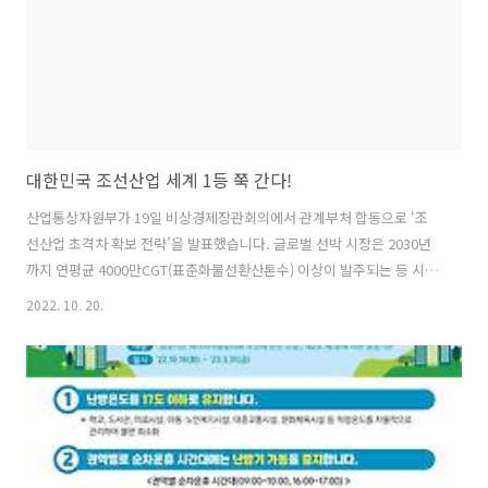
대한민국 조선산업 세계 1등 쭉 간다!
산업통상자원부가 19일 비상경제장관회의에서 관계부처 합동으로 ‘조
선산업 초격차 확보 전략’을 발표했습니다. 글로벌 선박 시장은 2030년
까지 연평균 4000만CGT(표준화물선환산톤수) 이상이 발주되는 등 시황
개선이 이어질 전망입니다. 국제해사기구(IMO)의 환경규제 강화 등에 따
2022. 10. 20.
라 친환경과 디지털로의 전환 또한 본격화되고 있습니다. 이러한 상황에
맞춰 업계의 생산 활동을 지원하고 미래 조선산업의 경쟁력을 확보하기
위해 이같은 전략을 마련한 것입니다. 그 내용을 자세히 알아봅니다. ◈
생산‧기술 분야 인력 확충 지원 ⇒ 인력난 완화 ▶ 제조업종 특별연장
근로 연간 활용 가능 시간 한시적 확대(최대 180일) → 숙련 인력 활용 제
고 ▶ E-9(단순노무) 외국인력의 E-7(숙련기능) 자격변경 시 조선업 별
도..