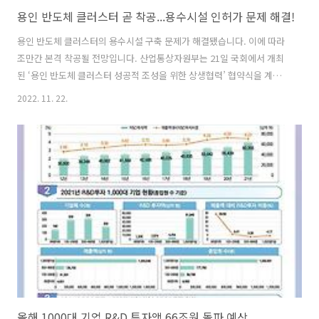
용인 반도체 클러스터 곧 착공...용수시설 인허가 문제 해결!
용인 반도체 클러스터의 용수시설 구축 문제가 해결됐습니다. 이에 따라
조만간 본격 착공될 전망입니다. 산업통상자원부는 21일 국회에서 개최
된 ‘용인 반도체 클러스터 성공적 조성을 위한 상생협력’ 협약식을 계기
로 용수시설 구축 관련 여주시 인허가 협의 지연 문제가 해소됐다고 밝혔
2022. 11. 22.
습니다. 이날 협약식에는 이창양 산업통상자원부 장관을 비롯해 정진석
국민의힘 비상대책위원장 등 국회의원, 여주시장, SK하이닉스 대표이
사, LH 사장 등이 참석했습니다. ▶ 용인 반도체 클러스터는? - 총 사업
비 120조원 이상이 투입되는 대규모 민간 투자 프로젝트 ※ 그동안 산단
부지 조성 및 전력 등 필수 인프라 구축을 위한 인허가 협의는 모두 완료
했으며 용수시설 구축을 위한 여주시와의 인허가 협의만 남아 있었던 상
황 ▶ 여주시..
올해 1000대 기업 R&D 투자액 66조원 돌파 예상