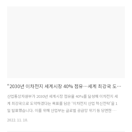
해 수요 업계에서 어려움을 겪어 왔습니다. 특히 최근 들어서는 신선식품
택배사업이 확대되면서 드라이아이스 수요가 크게 늘었고, 조선사들의
선박 수주량 또한 증가해 용접용 탄산 수요도 함께 증가하고 있습니다.
일부 업체에서는 탄산을 수입하고 있으나 높은 물류비용으로 이마저도
녹록치 않은 상황입니다. 산업통상자원부는 이에 따라 10일 한국가스안
전공사에서 업계 간담회를 갖고 ‘탄산 수급 안정화 지원 방안’을 발표했
습니다. ◈ 탄산 공급..
“2030년 이차전지 세계시장 40% 점유…세계 최강국 도약”
산업통상자원부가 2030년 세계시장 점유율 40%를 달성해 이차전지 세
계 최강국으로 도약하겠다는 목표를 담은 ‘이차전지 산업 혁신전략’을 1
일 발표했습니다. 이를 위해 산업부는 글로벌 공급망 위기 등 당면한 과
제에 민관이 공동 대응하기 위한 배터리 얼라이언스를 출범했습니다. 이
2022. 11. 10.
날 발표한 혁신전략의 주요 내용을 알아봅니다. ◈ 민관이 협력해 배터리
핵심광물 확보! ▶ 배터리 얼라이언스 출범 - 배터리기업, 소재기업, 정