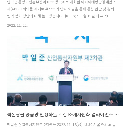
안덕근 통상교섭본부장이 태국 방콕에서 개최된 아시아태평양경제협력
체(APEC) 회의를 계기로 주요국과 양자 회담을 통해 통상 현안 및 경제
협력 심화 방안에 대해 논의했습니다. ▶ 미국 : 11월 18일 미 무역대표
부(USTR) 캐서린 타이 대표 - 인플레이션감축법(IRA)에 대해 우리 정부
2022. 11. 22.
와 업계의 우려가 크다는 점 강조 - 현재 운영 중인 실무협의체 등을 중심
으로 조속한 시기에 우려를 실질적으로 경감할 구체적 방안이 도출되어
야 한다는 점 역설 - 향후 긴밀한 협의 지속키로 합의 ▶ 베트남 : 11월 17
일 쩐 꾸억 카잉 산업무역부 차관 - 교역 확대와 기업 간 협력을 촉진하기
위해서는 역내포괄적경제동반자협정(RCEP)의 조속하고 완전한 이행이
필요(베트남은 RCEP을 발효시켰으나 행정절차 미완료로 수입품..
핵심광물 공급망 안정화를 위한 K-재자원화 얼라이언스 출범식
박일준 산업통상자원부 2차관은 2022. 11. 18(금) 13:30 서울 여의도 글