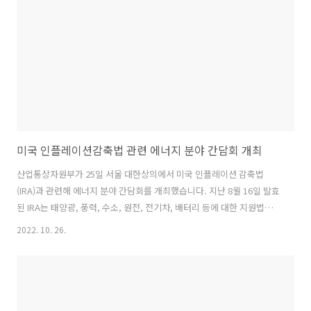
높이고 인적 과실로 인한 사고를 사전에 예방해 안전성 또한 높일 수 있
습니다. 유럽, 일본 등 주요국도 자율운항선박 상용화 기술 개발을 위한
실증 프..
미국 인플레이션감축법 관련 에너지 분야 간담회 개최
산업통상자원부가 25일 서울 대한상의에서 미국 인플레이션 감축법
(IRA)과 관련해 에너지 분야 간담회를 개최했습니다. 지난 8월 16일 발효
된 IRA는 태양광, 풍력, 수소, 원전, 전기차, 배터리 등에 대한 지원법으
로, 미국 재무부는 이들 6개 분야에 한해 IRA 이행 세부 하위규정
2022. 10. 26.
(guidance) 마련에 착수하고 의견수렴(Public comment) 절차를 진행
중입니다. 이를 통해 청정에너지 발전세액공제, 투자세액공제, 제조세액
공제 등에 대한 요건과 기준을 구체화할 전망입니다. 이날 간담회에 참석
한 기업들은 미국 내 청정에너지 시장 진출과 사업 기회 요인에 기대감을
보이면서 IRA법에 따른 리스크 대응과 함께 국내 청정에너지 산업 경쟁