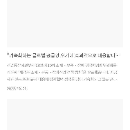
력 강화를 위한 정부의 관심과 지원을 요청했습니다. 정부는 그동..
“가속화하는 글로벌 공급망 위기에 효과적으로 대응합니다!”
산업통상자원부가 18일 제10차 소재‧부품‧장비 경쟁력강화위원회를
개최해 ‘새정부 소재‧부품‧장비산업 정책 방향’을 발표했습니다. 지금
까지 일본 수출 규제 대응에 집중했던 정책을 넘어 가속화되고 있는 글로
벌 공급망 위기에 효과적으로 대응하기 위한 것입니다. 그 내용을 자세히
2022. 10. 21.
알아봅니다. ◈ 정책 대상 : 대(對)일본/주력산업 중심에서 대(對)세계/
첨단미래산업으로 확장 - 100대 핵심전략기술을 150대 핵심전략기술로
확대 - 핵심전략기술은 주기적으로 재검토해 개편 ※ 산업 분야별 핵심
전략기술 확대 개편 내용 ▲반도체 : 17개 → 32개 ▲디스플레이 : 10개
→ 14개 ▲자동차 : 13개 → 15개 ▲기계금속 : 38개 → 44개 ▲전기전
자 : 18개 → 25개 ▲기초화학 : 4개 → 15개 ▲바이오 ..