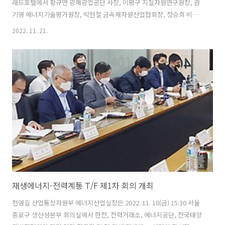
래드호텔에서 황규연 광해광업공단 사장, 이평구 지질자원연구원장, 권
기영 에너지기술평가원장, 박현철 금속재자원산업협회장, 정승희 비철
금속협회 본부장, 전호석 자원리싸이클링학회 부회장을 비롯한 관계자
2022. 11. 21.
가 참석한 가운데 열린 「핵심광물 공급망 안정화를 위한 K-재자원화 얼
라이언스 출범식」에 참석하여, 축사를 한 후 민관 재자원 전문기관 간
업무협약 체결식에 임석하였다. 원문출처: 산업통상자원부 정책뉴스
재생에너지-전력계통 T/F 제1차 회의 개최
천영길 산업통상자원부 에너지산업실장은 2022. 11. 18(금) 15:30 서울
종로구 생산성본부 회의실에서 한전, 전력거래소, 에너지공단, 전국태양