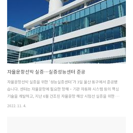
(227만명) 담당 ▶ 하지만, 최근 산업단지는 산업시설‧기반시설 노후
화, 근로인력 고령화 현상과 함께 생산과 고용 성장세 둔화 ◈ 어떻게 바
뀌나? ▶ 산업단지 디지털화 ※ 산업단지 입주기업의 94%가 50인 미..
자율운항선박 실증…실증성능센터 준공
자율운항선박 실증을 위한 ‘성능실증센터’가 3일 울산 동구에서 준공됐
습니다. 센터는 자율운항에 필요한 항해‧기관 자동화 시스템 등의 핵심
기술을 개발하고, 지난 6월 건조된 자율운항 해상 시험선 실증을 위한 육
상 관제센터 역할을 수행하게 됩니다. 2023년 하반기에 장비 구축이 완
2022. 11. 4.
료되면 본격적인 실증 작업이 가능할 전망입니다. 자율운항선박은 사물
인터넷(IoT), 빅데이터, 인공지능(AI) 등 4차 산업혁명 관련 요소기술이
집약된 미래 고부부가치 선박으로 2025년 180조원 규모의 시장이 예상
됩니다. 자율운항선박을 이용하면 최적 운항경로 탐색을 통해 경제성을