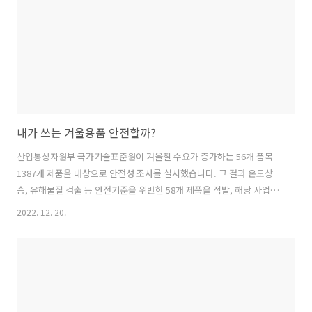
게 됩니다. 경상용 특장 시작차 지원센터는 1톤 미만 화물 전기차 시제품
생산..
내가 쓰는 겨울용품 안전할까?
산업통상자원부 국가기술표준원이 겨울철 수요가 증가하는 56개 품목
1387개 제품을 대상으로 안전성 조사를 실시했습니다. 그 결과 온도상
승, 유해물질 검출 등 안전기준을 위반한 58개 제품을 적발, 해당 사업자
에 대해 리콜을 명령했습니다. 그 내용을 자세히 알아봅니다. ◈ 전기용
2022. 12. 20.
품: 전기매트, 전기방석, 전기찜질기 등 16개 제품 ▶ 전기매트, 전기방
석 온도 상승 기준치를 초과한 전기매트 2개, 교류전원을 사용하는 전기
방석 2개 ▶ 직류전원을 사용하는 전기찜질기 등 온도상승 기준치를 초
과한 온열시트 1개, 전기방석 5개, 전기찜질기 2개 ▶ 일반조명기구, 가
습기 등 감전 위험이 있는 LED 등기구 2개, 온도상승 기준치를 초과한 가
습기 1개, 플러그 및 콘센트 1개 ◈ 생활용품: 기름난로, 온열팩 등 1..