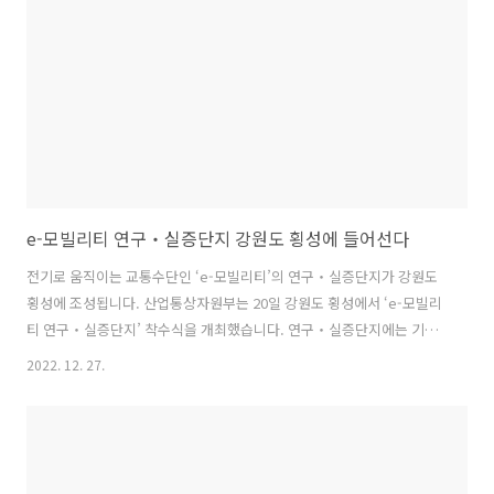
로벌 전자상거래 무역 주문, 재고관리, 통관, 운송, 결제관리 등에 이르는
전자상거래 무역업무 전 과정을 원스톱으로 지원 ▶스마트 무역원..
e-모빌리티 연구‧실증단지 강원도 횡성에 들어선다
전기로 움직이는 교통수단인 ‘e-모빌리티’의 연구‧실증단지가 강원도
횡성에 조성됩니다. 산업통상자원부는 20일 강원도 횡성에서 ‘e-모빌리
티 연구‧실증단지’ 착수식을 개최했습니다. 연구‧실증단지에는 기술
개발부터 성능 시험, 실증‧인증 지원, 시작차 제작, 부품 수급까지 e-모
2022. 12. 27.
빌리티를 위한 원스톱 지원 시스템이 구축됩니다. 산업부는 2024년까지
총 821억원을 투입해 ‘e-모빌리티 기업지원센터’ ‘경상용 특장 시작차
제작 지원센터’ ‘인공지능(AI) 안전운전능력평가 플랫폼’을 완공한다는
계획입니다. 2023년까지 480억원이 투자되는 e-모빌리티 지원센터는
기업지원센터와 전기차 시험‧평가 인증 지원 장비, 주행 트랙 등을 갖추