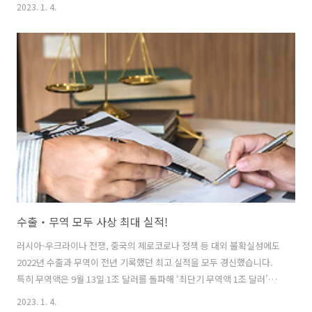
→ (2023년) 6477억원(8.7%↑) 차세대 지능형 반도체 기술개발에 743
2023. 1. 4.
억원, 주력산업 데이터 수집·처리에 필요한 센서 기술개발에 277억원을
각각 배정했습니다. 또 해수 이차전지 대용량 모듈화에 53억원, 바이오
산업 기술개발에 1144억원, 백신 원부자재 생산 고도화 기술개발에 84
억원 등을 지원합니다. 특히 혁신인재 성장 지원에 1356억원, 에너지 인
력 양성사업에 504억원을 각각 투입하며, 반도체 분야 고급 전문 인력 양
성을 위한 100억원 규모의 민관 공동 ..
수출‧무역 모두 사상 최대 실적!
러시아-우크라이나 전쟁, 중국의 제로코로나 정책 등 대외 불확실성에도
2022년 수출과 무역이 전년 기록했던 최고 실적을 모두 경신했습니다.
특히 무역액은 9월 13일 1조 달러를 돌파해 ‘최단기 무역액 1조 달러’를
달성했습니다. 하지만 러-우 전쟁 등에 따른 에너지 가격 상승으로 에너
2023. 1. 4.