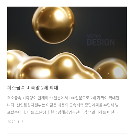
지 수입액이 크게 늘어 400억 달러 이상의 무역적자를 기록했습니다. ▶
수출 6839억 달러(전년 대비 6.1% ↑) ▶ 수입 7312억 달러(전년 대비
18.9% ↑) ▶ 무역수지 472억 달러 적자 ※ 2022년 12월 수출입동향
▶ 수출 549억 9000만 달러(전년 동월 대비 9.5% ↓) ▶ 수입 596억
8000만 달러(전년 동월 대비 2.4% ↓) ▶ 무역수지 46억 9000만 달러
적자 2022년 수출입의..
희소금속 비축량 2배 확대
희소금속 비축량이 현재의 54일분에서 100일분으로 2배 가까이 확대됩
니다. 산업통상자원부는 이같은 내용의 금속비축 종합계획을 수립해 발
표했습니다. 이는 조달청과 한국광해광업공단이 각각 관리하는 비철금
속과 희소금속에 대한 종합계획으로 국내 산업의 안정적 성장을 지원하
2023. 1. 3.
고 글로벌 공급망 위기에 신속히 대응하기 위한 것입니다. 그 내용을 보
면, 우선 비축대상 금속을 현재 25종 34품목에서 26종 41품목으로 늘렸