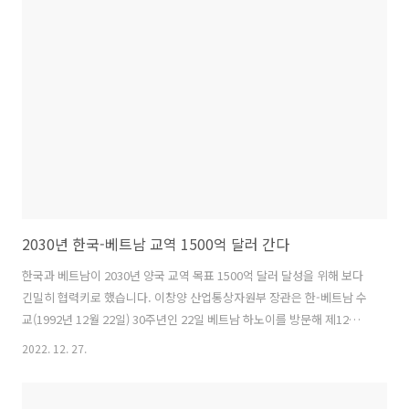
습니다. 또 비철금속은 60일분(현재 50일분), 희소금속은 100일분(현재
54일분)까지 확대 비축합니다. 아울러 3년 주기로 중장기 비축계획을 수
립해 국내 산업의 수요 변화로 생기는 신규 비축 품목과 비축 수요 등을
검토합니다. 희소금속 방출 소요 기간은 현재의 60일에서 30일로 단축하
고 긴급 ..
2030년 한국-베트남 교역 1500억 달러 간다
한국과 베트남이 2030년 양국 교역 목표 1500억 달러 달성을 위해 보다
긴밀히 협력키로 했습니다. 이창양 산업통상자원부 장관은 한-베트남 수
교(1992년 12월 22일) 30주년인 22일 베트남 하노이를 방문해 제12차
한-베트남 산업공동위원회에 참석했습니다. 이날 행사에서 양국은 무역,
2022. 12. 27.
에너지자원, 산업기술 3개 분야를 중심으로 경제협력 강화 방안을 논의
했습니다. ▶ 무역 분야 양국은 2023년 교역 1000억 달러, 2030년 1500
억 달러 달성을 위해 긴밀히 협력하고, 함께 참여하고 있는 다자간 통상