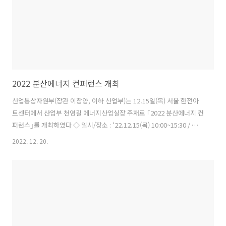
2022 분산에너지 컨퍼런스 개최
산업통상자원부(장관 이창양, 이하 산업부)는 12.15일(목) 서울 한전아
트센터에서 산업부 천영길 에너지산업실장 주재로 ｢2022 분산에너지 컨
퍼런스｣를 개최하였다 ◇ 일시/장소 : ‘22.12.15(목) 10:00~15:30 / 서울
한전아트센터 ◇ 참석자 : (정부) 산업부 에너지산업실장, 신산업분산에
2022. 12. 20.
너지과장 등 (산업부 표창 수상자) 건국대 박종배 교수, 가천대 손성용 교
수 등 10명(업무협약 공공기관) 한국에너지공단, 한국전력공사, 전력거
래소, 한국지역난방공사, 한국에너지기술평가원, 에너지경제연구원, 한
국전기연구원 등 7개 기관 ◇ 행사주요내용 : ① Keynote Speech : 에
너지경제연구원 양의석 부원장, ② 분산에너지 유공자 포상, ③ 유관 공
공기..