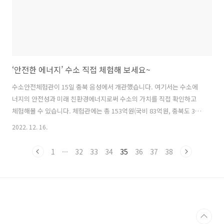
‘안전한 에너지’ 수소 직접 체험해 보세요~
수소안전체험관이 15일 충북 음성에서 개관했습니다. 여기서는 수소에
너지의 안전성과 미래 친환경에너지로써 수소의 가치를 직접 확인하고
체험해볼 수 있습니다. 체험관에는 총 153억원(국비 83억원, 충북도 35
억원, 음성군 35억원)의 사업비가 투입됐습니다. 체험관 외관은 3개의
2022. 12. 16.
원형 건축물이 유기적으로 연결돼 있는 구조로 ‘수소-에너지-물’의 무한
순환을 형상화했습니다. 내부는 수소안전홍보관과 가스안전체험관으로
1
···
32
33
34
35
36
37
38
이뤄져 있습니다. 핵심공간인 수소안전홍보관은 ▲수소를 만나다 ▲수
소, 안전을 만들다 ▲수소, 꿈을 꾸다 란 주제 하에 모두 6개의 공간으로
이루어져 있습니다. 체험관은 12월 15일 개관해 3개월 간 임시 운영한
후 내년 3월 문을 엽니다. 임시 운영 기간에는 한국가스안전공사가 사전
점검단을 통해 ..