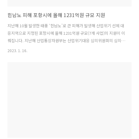
힌남노 피해 포항시에 올해 1231억원 규모 지원
지난해 10월 발생한 태풍 ‘힌남노’로 큰 피해가 발생해 산업위기 선제 대
응지역으로 지정된 포항시에 올해 1231억원 규모(7개 사업)의 지원이 이
뤄집니다. 지난해 산업통상자원부는 산업위기대응 심의위원회의 심의·
의결을 거쳐 포항시를2022년 10월 31일부터 2024년 10월 30일까지 2
2023. 1. 16.
년간 산업위기 선제 대응지역으로 지정한 바 있습니다. 이번에 확정된 포
항시 지원 사업의 내용을 살펴보면 다음과 같습니다. 우선, 피해를 입은
중소기업에 1089억원의 긴급 경영안정자금을 저리(1.9% 고정금리)로
최대 10억원까지 융자 지원합니다. 중견기업에 대해서는 신용보증기금
출연을 통해(37억원) 특례보증을 지원합니다. 또 폭우·태풍 등에 대응하
기 위해 포항 철강산업단지에 옹벽·차수벽과 빗물 펌프장 등을 설치하
고,..