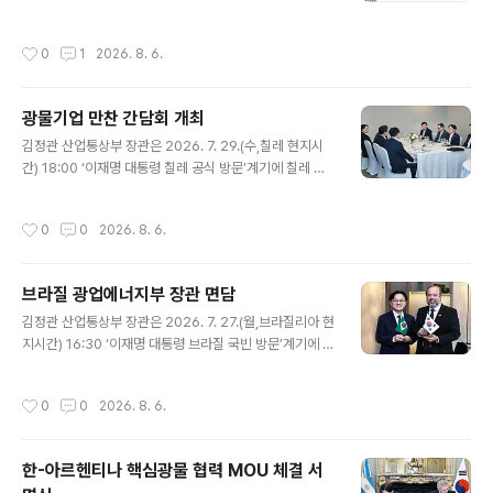
지정학 리스크 확대 우려 등은 하락폭을 제한함. ∙ 내부 소
식통에 따르면 OPEC+는 9월 생산쿼터를 18.8만b/d 확
작성시간
0
1
2026. 8. 6.
대하며 올해 마지막 증산을 단행할 것으로 전망되고, 향후
2027년 생산정책에 관한 논의를 진행할 것으로 알려짐(R
euters, 7.28). - 9월 생산쿼터가 확대될 경우 1.65백만
광물기업 만찬 간담회 개최
b/d(23년4월 발표)의 자발적 감산분이 회복되고, 2백만
글 내용
b/d (22년 10월 발표)를 제외한 대부분의 OPEC+ 감산
김정관 산업통상부 장관은 2026. 7. 29.(수,칠레 현지시
정책이 종료될 것으로 판단됨. - 2027년 OPEC+의 생산
간) 18:00 ‘이재명 대통령 칠레 공식 방문’계기에 칠레 산
정책 논의에선 이라크 등 회원국의 쿼터 확대 요구, 원유 초
티아고 쉐라톤호텔에서 구자은 LS홀딩스 회장, 최윤범 고
과공급 전망 확대, 호르무즈 해협 불확실성 등 다..
려아연 회장, 이우현 OCI홀딩스 회장, 황영식 광해광업공
작성시간
0
0
2026. 8. 6.
단 사장을 비롯한 관계자 등이 참석한 가운데 「광물기업 만
찬 간담회」를 주재하고, 인사말을 한 후 중남미 지역 광물자
원 확보를 위한 경영활동 현황 및 향후 계획과 주요 애로사
브라질 광업에너지부 장관 면담
항 등을 논의하였다. 원문출처: 산업통상부 포토뉴
글 내용
김정관 산업통상부 장관은 2026. 7. 27.(월,브라질리아 현
지시간) 16:30 ‘이재명 대통령 브라질 국빈 방문’계기에 브
라질 광업에너지부 접견실에서 알렉산드르 실베이라(Ale
xandre Silveira) 브라질 광업에너지부 장관과 면담을 갖
작성시간
0
0
2026. 8. 6.
고, 핵심광물 공급망 및 원유 수급 협력 방안 등을 논의한
후 한-브라질 핵심 및 전략광물 공동선언문을 발표하였다.
원문출처: 산업통상부 포토뉴스
한-아르헨티나 핵심광물 협력 MOU 체결 서