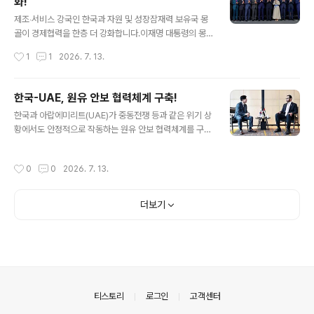
화!
글 내용
제조‧서비스 강국인 한국과 자원 및 성장잠재력 보유국 몽
골이 경제협력을 한층 더 강화합니다.이재명 대통령의 몽
골 국빈 방문을 계기로 ‘한-몽골 포괄적경제동반자협정(C
작성시간
1
1
2026. 7. 13.
EPA)’ 실질적 타결 등이 이뤄진 것입니다. 관련 내용을 자
세히 알아봅니다. ■ 한-몽골 CEPA 원칙적 타결 양국 정
상은 9일 CEPA 협상의 원칙적 타결을 선언했습니다. 이에
한국-UAE, 원유 안보 협력체계 구축!
따라 한국과 몽골은 품목수‧수입액 기준 90%를 상회하는
글 내용
한국과 아랍에미리트(UAE)가 중동전쟁 등과 같은 위기 상
높은 수준의 자유화를 이룰 수 있게 됐습니다. 특히 발효 즉
황에서도 안정적으로 작동하는 원유 안보 협력체계를 구축
시 한국은 71.9%, 몽골은 86.5% 품목에 무관세를 적용할
해 나가기로 합의했습니다.산업통상부 김정관 장관은 7일
예정입니다. ▶ 기대 효과 √ 핵심광물 공급망 협력 가속화-
UAE 술탄 알 자베르(Sultan Al Jaber) 산업첨단기술부
광물 부과 수입관세(2~5%) 즉시 철폐로 핵심 원자재 확보
작성시간
0
0
2026. 7. 13.
장관 겸 아부다비 국영석유회사(ADNOC) CEO와 만나
√ 유통 협력 강화 및 K-소비재 진출 확대- 기 구축 유통망*
‘산업부-ADNOC 전략적 협력에 관한 협약’을 체결했습니
..
다. 여기에는 ▲안정적 원유 공급 ▲비상 공급 상황 대응
더보기
▲공동 비축 등 원유 공급망과 관련한 내용이 담겨 있습니
다. 이를 통해 양국 간 에너지‧자원 안보 협력 수준이 한층
더 강화될 것으로 기대됩니다. 양측은 또 정유‧석유화학 분
야에서 인공지능(AI) 적용 및 확산을 위한 협력 방안도 논
의했습니다. 김 장관은 현재 ADNOC이 원유 관련 전 사업
영역에서 추진..
의안내
티스토리
로그인
고객센터