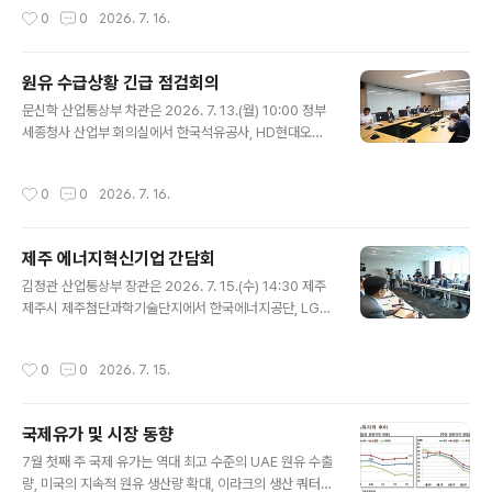
장은 예측과 실제 수급 사이의 차이를 조정함.  용량은 전
함.∙ 미군 중부사령부는 호르무즈 해협의 항행 유지를 위해
작성시간
0
0
2026. 7. 16.
기를 생산하지 않는 순간에도 ..
이란에 대한 공습을 개시했다고 발표했고, 이란은 바레인
과 쿠웨이트에 있는 미군 기지를 보복 공격했다고 발표함
(Reuters, 7.8, 7.9). - 영국 해사무역기구(UKMTO)는 7
원유 수급상황 긴급 점검회의
일(화) 호르무즈 해협에서 유조선과 LNG선 등이 정체불명
글 내용
드론에 피격됐다고 공지했으며, 카타르는 자국 LNG선이
문신학 산업통상부 차관은 2026. 7. 13.(월) 10:00 정부
이란의 공격을 받았다고 주장함(Reuters, 7.7). ∙ 미국 재
세종청사 산업부 회의실에서 한국석유공사, HD현대오일
무부는 7일(화) 이란의 호르무즈 해협 통과 선박에 대한 공
뱅크, GS칼텍스를 비롯한 관련 유관기관 및 기업 대표 등
격을 이유로 당초 8월 21일까지였던 이란산 석유 거래와..
관계자가 참석한 가운데 ‘최근 이란의 호르무즈 재봉쇄 발
작성시간
0
0
2026. 7. 16.
표, 미군의 이란 공습 등으로 중동정세 긴장이 다시 고조됨
에 따라, 우리나라 원유 수급 및 유조선 통항상황을 면밀히
점검하고, 향후 대응방안을 논의’하기 위해 열린 「원유 수급
제주 에너지혁신기업 간담회
상황 긴급 점검회의」를 주재하고, 인사말을 한 후 중동정세
글 내용
긴장 재고조에 따른 원유 수급 및 석유가격 동향을 점검하
김정관 산업통상부 장관은 2026. 7. 15.(수) 14:30 제주
고, 각 업계의 원유 수급 현황과 대응방안 등을 논의하였다.
제주시 제주첨단과학기술단지에서 한국에너지공단, LG에
원문출처: 산업통상부 포토뉴스
너지솔루션, 한국에너지종합기술, 제주에너지공사를 비롯
한 분산에너지, 재생에너지, 에너지 디지털 플랫폼 서비스
작성시간
0
0
2026. 7. 15.
업 등 다양한 에너지 분야의 기업들이 참석한 가운데 열린
「제주 에너지혁신기업 간담회」를 주재하고, 인사말을 한 후
기업들이 현장에서 겪는 제도·규제 등 여러 애로사항과 정
국제유가 및 시장 동향
책 건의사항을 논의하였다. 원문출처: 산업통상부 포토뉴
글 내용
스
7월 첫째 주 국제 유가는 역대 최고 수준의 UAE 원유 수출
량, 미국의 지속적 원유 생산량 확대, 이라크의 생산 쿼터