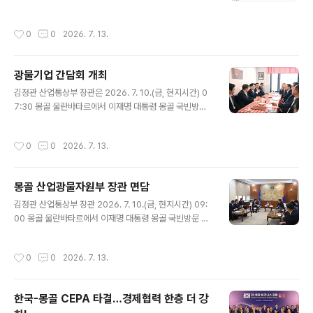
확대 요구 등의 영향으로 하락세를 지속함. ∙ OPEC 탈퇴
이후 UAE의 원유 수출은 꾸준히 확대되었고, 선박추적업
작성시간
0
0
2026. 7. 13.
체 Kpler에 따르면 UAE의 6월 원유 수출량은 3.7백만b/
d로 역대 최고 수준을 기록함(Reuters, 6.30). - UAE 국
영석유기업 ADNOC은 원유의 상당량을 아시아로 수출하
광물기업 간담회 개최
고 있으나, 6월 ADNOC이 터키와 나이지리아에 원유를
글 내용
수출하는 등 UAE산 원유에 대한 수요가 전 세계적으로 확
김정관 산업통상부 장관은 2026. 7. 10.(금, 현지시간) 0
대되고 있음. ∙ EIA에 따르면 미국 4월 원유 생산은 전월 대
7:30 몽골 울란바타르에서 이재명 대통령 몽골 국빈방문
비 21.6만b/d 증가한 13.93백만b/d로 역대 최고 수준을
계기에 KOTRA, 한국광해광업공단, 한국지질자원연구원,
경신하였고, 석유 총공급 또한 20.81백..
포스코홀딩스, 포스코인터내셔널, LS를 비롯한 광물관련
작성시간
0
0
2026. 7. 13.
유관기관 및 기업 대표 등 관계자가 참석한 가운데 열린 「광
물기업 간담회」를 주재하고, 인사말을 한 후 몽골 내 광물자
원 분야 협력 방안을 논의하였다. 원문출처: 산업통상부 포
몽골 산업광물자원부 장관 면담
토뉴스
글 내용
김정관 산업통상부 장관 2026. 7. 10.(금, 현지시간) 09:
00 몽골 울란바타르에서 이재명 대통령 몽골 국빈방문 계
기에 건거르 담딘냠(Gongor Damdinnyam) 몽골 산업
광물자원부 장관과 면담을 갖고, 한-몽골 핵심광물 협력을
작성시간
0
0
2026. 7. 13.
한 단계 도약시키기 위한 방안을 논의하였다. 원문출처: 산
업통상부 포토뉴스
한국-몽골 CEPA 타결…경제협력 한층 더 강