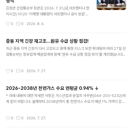
명식
글 내용
김정관 산업통상부 장관은 2026. 7. 31.(금,아르헨티나 현
지시간) 10:20 ‘이재명 대통령의 아르헨티나 공식 방문’계
기에 아르헨티나 산마르틴 궁정에서 파블로 키르노 마그라
작성시간
0
0
2026. 8. 6.
네(Pablo Quirno Magrane) 외교·통상·종교부 장관과
핵심광물 협력을 위한 MOU 체결 서명식을 가졌다. 원문
출처: 산업통상부 포토뉴스
중동 지역 긴장 재고조…원유 수급 상황 점검!
글 내용
최근 중동 지역 긴장이 다시 고조되고 홍해 통항 리스크 또한 확대됨에 따라 27일 산
업통상부는 정유업계·해운업계와 함께 ‘원유 수급 상황 점검 회의’를 개최했습니다.
이 자리에서 참석자들은 7~8월 국내 도입 원유 물량은 전년 대비 100% 초과 확보
했고, 9월 물량 역시 90% 이상 확보함에 따라 당장의 수급 우려는 낮은 상황이라고
작성시간
0
0
2026. 7. 27.
평가했습니다. 다만 홍해 통항 시 위험 발생 우려가 있어 공급망 리스크 대비책 마련
은 필요하다는 데 의견의 일치를 보였습니다. 정부와 정유‧해운업계는 실시간 상황
공유 체계를 가동하고 수에즈 운하, 수메드 파이프 등을 통한 우회 수송로 협의, 비중
2026~2038년 천연가스 수요 연평균 0.94% ↓
동산 대체 물량 확보 등에 총력을 다하고 있습니다. 또한 원유 스와프 제도도 유사시
글 내용
즉시 시행 가능하도록 준비 중입니다. 아울러 ..
* 아래 내용에 대한 자세한 사항은 가스산업과 윤철희 사무관(044-203-5232)에
게 문의 바랍니다. 올해부터 2038년까지 총 천연가스 수요가 매년 1% 가까이 감소
할 것으로 전망됐습니다. 산업통상부는 이같은 내용을 골자로 하는 ‘제16차 장기 천
연가스 수급 계획’을 확정 공고했습니다. 이 계획은 2026~2038년 천연가스 수요
작성시간
0
0
2026. 7. 27.
전망, 천연가스 자원 안보‧도입 및 수급 관리, 인프라 확충 계획 등을 담고 있습니다.
이에 따르면 총 천연가스 수요(기준 수요)는 2026년 4,591만 톤에서 2038년 4,1
00만 톤으로 연평균 0.94% 하락할 것으로 전망됐습니다. 구체적으로 도시가스 수