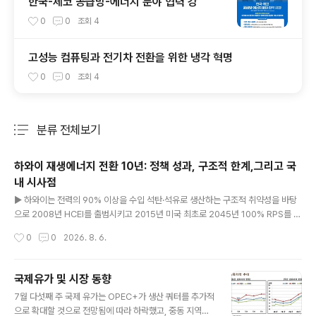
한국-체코 공급망-에너지 분야 협력 강
0
0
조회
4
고성능 컴퓨팅과 전기차 전환을 위한 냉각 혁명
0
0
조회
4
분류 전체보기
주요 글 목록
하와이 재생에너지 전환 10년: 정책 성과, 구조적 한계,그리고 국
내 시사점
글 내용
▶ 하와이는 전력의 90% 이상을 수입 석탄·석유로 생산하는 구조적 취약성을 바탕
으로 2008년 HCEI를 출범시키고 2015년 미국 최초로 2045년 100% RPS를 법
제화함.▶ 2022년 9월 미국 최초로 석탄 발전을 완전 종식하였으며, 2024년 기준
작성시간
0
0
2026. 8. 6.
재생에너지 비중은 35.8%(순 발전량)로 상승했음.▶ 하와이의 경험은 한국에 ① 재
생에너지=안보 전략 재정의, ② 고립 계통 ESS 필수화, ③ 분산 에너지 제도화, ④
초당파적 법제화, ⑤ 에너지 형평성 병행, ⑥ 글로벌 검증 기술의 국내 이식이라는 6
국제유가 및 시장 동향
개 시사점을 제공함. ..
글 내용
7월 다섯째 주 국제 유가는 OPEC+가 생산 쿼터를 추가적
으로 확대할 것으로 전망됨에 따라 하락했고, 중동 지역의