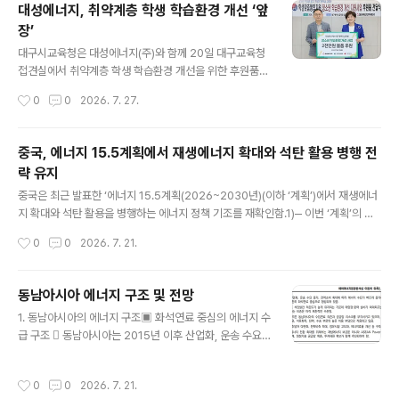
대성에너지, 취약계층 학생 학습환경 개선 ‘앞
요는 2026년 2,356만 톤에서 2038년 2,816만 톤(연평균 1.50% ↑)으로 증가
장’
하고, 발전용 수요..
글 내용
대구시교육청은 대성에너지(주)와 함께 20일 대구교육청
접견실에서 취약계층 학생 학습환경 개선을 위한 후원품
(책상·의자 세트) 전달식을 가졌다.이번 사업은 경제적 어
작성시간
0
0
2026. 7. 27.
려움 등으로 가정 내 안정적인 학습공간을 마련하기 어려
운 학생들에게 쾌적한 학습 여건을 제공하고, 학생들이 자
신의 공간에서 학습에 전념할 수 있도록 지원하기 위해 추
중국, 에너지 15.5계획에서 재생에너지 확대와 석탄 활용 병행 전
진됐다. 대성에너지(주)는 이번 사업을 위해 취약계층 학생
략 유지
44명에게 총 2천만 원 상당의 책상·의자 세트를 지원했다.
글 내용
지원 대상은 학교 추천 등을 거쳐 학습환경 개선이 필요한
중국은 최근 발표한 ‘에너지 15.5계획(2026~2030년)(이하 ‘계획’)에서 재생에너
학생들로 선정됐으며, 학생들이 즉시 사용할 수 있도록 전
지 확대와 석탄 활용을 병행하는 에너지 정책 기조를 재확인함.1)‒ 이번 ‘계획’의 핵
달식에 앞서 각 가정으로 물품 배송을 완료했다. 박문희 대
심은 세계 최대 에너지 소비국인 중국이 2030년까지 비화석에너지 발전 비중을 전
작성시간
0
0
2026. 7. 21.
성에너지(주) 대표이사는 “지역의 학생들이 환경적 어려움
체 발전량의 50%까지 확대하겠다는 것임. ‒ 이를 위해 중국은 풍력·태양광 발전설
으로 배움의 기회를 제한받지 않고, 자..
비를 전체 발전설비의 절반 이상인 2,700GW 규모로 확대할 계획임. 최근 몇 년간
풍력·태양광 설비 확충이 정부 목표를 웃돌고 있는 점을 고려하면, 이번 목표도 조기
동남아시아 에너지 구조 및 전망
달성하거나 초과 달성할 가능성이 높음. ‒ 이는 탄소중립 목표 달성과 함께 재생에너
글 내용
1. 동남아시아의 에너지 구조▣ 화석연료 중심의 에너지 수
지 제조·설비·공급망 분야에서 중국의 글로벌 주도권을 지속적으로 강화하려는 의도
급 구조  동남아시아는 2015년 이후 산업화, 운송 수요
를 보여주는 것으로 평가됨.  이와 함께 ..
증가, 전력소비 확대 등으로 에너지 수요가 빠르게 증가하
고 있으나, 에너지 수급 구조는 여전히 화석연료 중심으로
작성시간
0
0
2026. 7. 21.
형성되어 있음. ‒ 동남아시아의 2024년 총 에너지 수요는