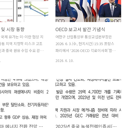
노력하기로 하였고, 또한 원유
CEO와 면담을 갖고, 중동전쟁 이후 4차
단기적인 공급 뿐 아니라 중장
례에 걸친 불가항력 선언과 관련한 라스
 협력 기반을 구축하기 위한
라판(Ras Laffan) 산업단지의 LNG 생산
 원유·가스 분야 협력에 관한
시설과 운영현황 등을 청취한 후, 중동지
 및 시장 동향
OECD 보고서 발간 기념식
 체결하였다. 원문출처: 산업
역의 지정학적 불안정 속에서 양국 간 가
토뉴스
스 공급망 협력 방안을 집중 논의하였다.
주 국제 유가는 미-이란 협상 지
여한구 산업통상부 통상교섭본부장은
원문출처: 산업통상부 포토뉴스
중동 지역 지정학 리스크 고조
2026. 6. 3.(수, 현지시간) 15:35 프랑스
인과 중국 원유 수입 수요 감소
파리에서 ‘2026 OECD 각료이사회’참석
인이 교차하며 보합세를 보임.
계기에 마티아스 코먼(Mathias
.
2026. 6. 10.
의 휴전 연장 및 종전 협상이
Cormann) OECD 사무총장을 비롯한
 가운데 이스라엘의 레바논 공
OECD 관련 관계자 등이 참석한 가운데
에 따라 중동 지역의 지정학
열린 「OECD 보고서 발간 기념식」에
되고 있음(Reuters, 6.1).
참석하여, 축사를 하였다. 원문출처: 산업
바논에 대한 적대행위 중단을
통상부 포토뉴스
로 요구하고 있으나, 이스라
라 거점 공습을 명분으로 레
지역에 대한 군사작전을 지속
하고 있음. 이란 혁명수비대
말레이시아 에너지 전환 전망 및 사회경제적 영향
2025년 중국 녹색전력인증서(GEC) 현황1)
 해협 통과 선박을 공격하는