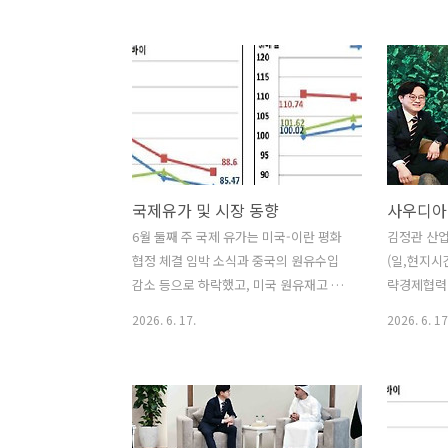
운데 열린 「제3차 장관급 한-체코 공급
가운데 ‘양
망·에너지 대화」에 참석하여, 인사말을
을 논의’하
한 후 첨단산업 분야 협력 현황을 점검하
업 파트너십
고 향후 협력 확대 방안을 논의하였다. 원
후 한국전력
문출처: 산업통상부 포토뉴스
너지 프로젝
사업 계약 
처: 산업통
국제유가 및 시장 동향
사우디아
6월 둘째 주 국제 유가는 미국-이란 평화
김정관 산업통
협정 체결 임박 소식과 중국의 원유수입
(일,현지시간
감소 등으로 하락했고, 미국 원유재고 감
략경제협력 
소 등은 하락폭을 제한함. ∙ 미국 트럼프
치’로서 
2026. 6. 17.
2026. 6. 17
대통령은 11일(목) 미국과 이란이 빠르면
아지즈 빈 살만
이번 주말에 평화협정(peace deal)에 서
사우디 에너
명할 수 있으며, 협정이 체결되면 호르무
난 4월 특
즈 해협의 선박 통항이 재개될 것이라고
유·나프타 
말함(Reuters, 6.11). - 트럼프 대통령은
약속된 물