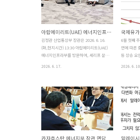
이란과의 합의 진전에 따라 11일(목) 밤으
수 있도록 
로 예정되었던 이란 석유 인프라 허브인
등 자원의 
카그(Kharg) 지역에 대한 타격을 취소한
기적인 자원
다고 밝힘. ∙ 미국 트럼프 대통령이 8일
｢한-사우디
아랍에미리트(UAE) 에너지인프라부 차관 면담
국제유가
(월) 이란과 이스라엘에 상호 무력 충돌을
양해각서｣를
중단할 것을 촉구한 후 양국은 상대방에
통상부 포
김정관 산업통상부 장관은 2026. 6. 16.
6월 첫째 
대한 공격을 중단한다고 밝힘(Reuters,
(화,현지시간) 13:30 아랍에미리트(UAE)
연에 따른 
6.8). ∙ 중국 관세청(해관..
에너지인프라부를 방문하여, 셰리프 살림
등 상승 요
알 올라마(Sharif Salim Al Olama) 에너
등 하락 요
2026. 6. 17.
2026. 6. 10
지인프라부 차관 등 UAE 원전 관련 핵심
미국과 이란
기관 고위급 인사들과의 면담을 갖고, 바
장기화되는
라카 원전 운영의 전주기 협력 심화를 위
격이 지속됨
해 진행하고 있는 핵연료의 안정적 수급,
리스크가 고조
원전 정비 협력 강화, 원전 운영의 인공지
이란은 레
능(AI)‧디지털전환(DT) 적용 확대에 관
협상 조건으
한 양국 기업 간 협력 프로젝트 추진 현황
엘은 헤즈볼
을 점검하고 향후 사업 구체화 방안 등을
바논 남부 
논의하였다. 원문출처: 산업통상부 포토
적으로 수행
카자흐스탄 에너지부 장관 면담
뉴스
가 호르무즈