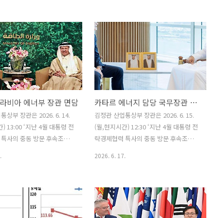
국 기업 간 구체적인 협력방안
해 위기를 극복하고 지역경제에 미치는
기 위해 열린 「한-체코 원전기
충격을 최소화하기 위해 이 제도를 운영
」에 참석하여, 인사말을 한
하고 있습니다. 울산 남구는 중동전쟁과
기술과 체코 EGP(프라하 에
나프타 수급 불안 등 석유화학 산업의 구
트) 간 설계･인허가 기술지원
조적 위기로, 충남 당진시는 글로벌 공급
체결식에 임석하였다. 원문출
과잉 등 철강 산업의 어려움으로 지난 3월
상부 포토뉴스
산업위기선제대응지역 지정을 산업부에
신청했습니다. 울산 남구의 경우 석유화
라비아 에너부 장관 면담
카타르 에너지 담당 국무장관 겸 카타르에너지 CEO 면담
학 산업이 제조업 생산의 40% 이상을, 당
진시는 철강산업이 57% 이상을 차지하
상부 장관은 2026. 6. 14.
김정관 산업통상부 장관은 2026. 6. 15.
고 있어 주된 산업의 어려움이 지역 경제
) 13:00 ‘지난 4월 대통령 전
(월,현지시간) 12:30 ‘지난 4월 대통령 전
로 파급될 우려가 큰 상황입니다. 이에 정
특사의 중동 방문 후속조
략경제협력 특사의 중동 방문 후속조
부는 관련 절차에 따라 신청 요건 등을 검
사우디아라비아를 방문하여 압둘
치’로서 카타르 석유가스국영기업인 카타
.
2026. 6. 17.
토..
(Abdulaziz bin Salman)
르에너지 본사를 방문하여 카타르의 석유
지부 장관과 면담을 갖고, 지
·가스 자원 개발 및 LNG 계약 등 에너지
사단 방문 시 양측이 협의한 원
정책을 총괄하는 사드 빈 셰리다 알 카비
수급상황을 점검하고, 양측은
(Saad bin Sherida Al Kaabi) 카타르 에
량이 연말까지 차질없이 공급될
너지 담당 국무장관 겸 카타르에너지