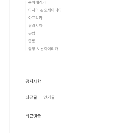
북아메리카
아시아 & 오세아니아
아프리카
유라시아
유럽
중동
중앙 & 남아메리카
공지사항
최근글
인기글
최근댓글