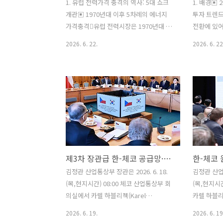
1. 유럽 전력가격 충격의 역사: 5대 쇼크
1. 배경▣ 
개관▣ 1970년대 이후 5차례의 에너지
투자 트렌드
가격충격유럽 전력시장은 1970년대 이
전환에 있어
후 약 50년에 걸쳐 다섯 차례의 주요 가격
이 동시에 
2026. 6. 22.
2026. 6. 22
충격을 경험했으며, 개별 충격은 서로 다
행정부의 인
른 지정학적·시장적 배경에서 발생했지
삭감, 중국
만 전력 부문 외부의 연료시장 충격이 전
너지 수익성
력가격으로 전이된다는 공통된 구조를 보
다중 역풍 
였음. ‒ 다섯 차례의 가격충격은 모두 전
투자는 사상
력 부문 내부의 사건이라기보다, 상류 연
전환의 구조
료시장에서 발생한 충격이 한계발전원의
에 쉽게 흔
연료비를 통해 전력가격으로 전달된 사례
는 블룸버그(
임. ‒ 전력시장 구조는 규제 독점체제에서
지기구(IE
제3차 장관급 한-체코 공급망·에너지 대화
한-체코
자유화된 도매시장, EU 통합 전력시장으
(IRENA)
로 변화했지만, 특정 연료가 한계발전원
합하여 20
김정관 산업통상부 장관은 2026. 6. 18.
김정관 산업통
으로 작동할 경우 그 연료의 가격 변화가
동향과 주요
(목,현지시간) 08:00 체코 산업통상부 회
(목,현지시간
전력가격에 큰 영향을 미치는 구조는 반
‒ 이를 토
의실에서 카렐 하블리첵(Karel
카렐 하블리첵(
복되었음. ‒ 따라서 유럽 전력가격 충..
대한 시..
Havlíček) 체코 산업통상부 장관을 비롯
업통상부 장
2026. 6. 19.
2026. 6. 19
한 한-체코 양국 정부대표단이 참석한 가
부 및 원전