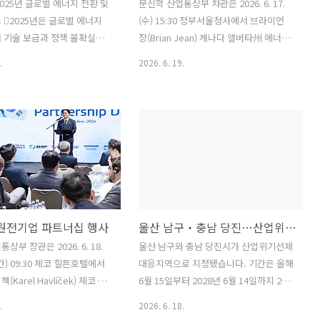
2025년 글로벌 에너지 전환 및
문신학 산업통상부 차관은 2026. 6. 17.
 2025년은 글로벌 에너지
(수) 15:30 정부서울청사에서 브라이언
 기술 보급과 정책 불확실성
장(Brian Jean) 캐나다 앨버타州 에너지
확대된 해였음.‒ 미국 트럼프
·광물부 장관과 면담 갖고, 한국-앨버타
.
2026. 6. 19.
플레이션감축법(IRA) 보조금
州 간 에너지·자원 협력 방안을 논의하였
 전력시장 개혁에 따른 재생에
다. 원문출처: 산업통상부 포토뉴스
 악화, 지정학적 갈등 심화 등
속에서도 전 세계 에너지 전환
 최고치를 경신 ‒ 이는 에너지
적 모멘텀이 단기 정책 변동
들리지 않음을 시사함. 본 고
BloombergNEF), 국제에너
A), 국제재생에너지기구
 원전기업 파트너십 행사
울산 남구‧충남 당진…산업위기선제대응지역 지정
 등 주요기관의 최신 보고서를 종
25년 글로벌 에너지 전환 투자
상부 장관은 2026. 6. 18.
울산 남구와 충남 당진시가 산업위기선제
 기술의 보급 현황을 분석함.
) 09:30 체코 힐튼호텔에서
대응지역으로 지정됐습니다. 기간은 올해
대로 한국의 에너지 전환 정책에
Karel Havlíček) 체코 산
6월 15일부터 2028년 6월 14일까지 2년
관을 비롯한 한-체코 양국 정
입니다. 정부는 주력산업이 급격히 악화
.
2026. 6. 18.
기업 대표 등 관계자가 참석한
할 우려가 있는 지역을 선제적으로 지정