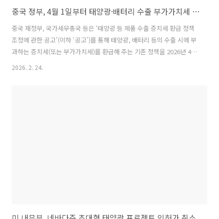
중국 정부, 4월 1일부터 태양광·배터리 수출 부가가치세 환급 정책 축소·폐지
중국 재정부, 국가세무총국 등은 ‘태양광 등 제품 수출 증치세 환급 정책
조정에 관한 공고’(이하 ‘공고’)를 통해 태양광, 배터리 등의 수출 시에 부
과하는 증치세(또는 부가가치세)를 환급해 주는 기존 정책을 2026년 4월
1일부터 축소·폐지한다고 밝힘.※ 중국의 증치세(增值稅, 부가가치세)
2026. 2. 24.
는 한국 부가가치세와 유사한 세금이며, 세율은 13%, 9%, 6%, 0%로
구성됨. ‘공고’에 따르면, 태양광은 2026년 4월 1일부터 환급이 전면 폐
지되며, 배터리는 2026년 4월 1일부터 12월 21일까지 환급율을 9%에
서 6%로 인하하는 유예 기간을 거친 뒤, 2027년 1월 1일부터 환급이 전
면 폐지될 예정임. 이번 ‘공고’는 단순한 세제 조정이 아니라, 중국 태양
광 산업 등이 장기간 겪어온 저가 경쟁과..
미 내무부, 네바다주 초대형 태양광 프로젝트 인허가 취소