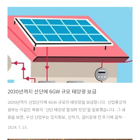
목) 내 태양광 설치 증가가 주된 요인으로 분석됩니다. 2024년 공장부지
에 설치된 태양광은 809MW로 전년 대비 64% 증가하면서 역대 최대치
를 기록했습니다. 한편, 지역별 신규 보급 용량을 보면 전남
(542MW), 경북(538MW), 충남(521MW), 경기(370MW) 등의 지역이 두
드러졌습니다. 특히 경북과 경기의 경우 공장부지 설치 확대 등으로 전년
대비 각각 49%와 108% 증가했습니다. 원문출처: 산업통상자..
2030년까지 산단에 6GW 규모 태양광 보급
2030년까지 산업단지에 6GW 규모의 태양광을 보급합니다. 산업통상자
원부는 이같은 목표의 ‘산단 태양광 활성화 방안’을 발표했습니다. 그 내
용을 보면, 우선 산업부는 입지확보, 인허가, 설비운영 전 주기에 걸쳐
맞춤형 지원합니다. 사업‧투자 설명회를 개최해 입주기업의 참여를 유
2024. 7. 15.
도하고 컨설팅을 통해 사업모델을 구체화합니다. 인허가 단계에서는 처
리 현황을 실시간 제공해 기간을 단축하고 운영단계에서는 체계적인 유