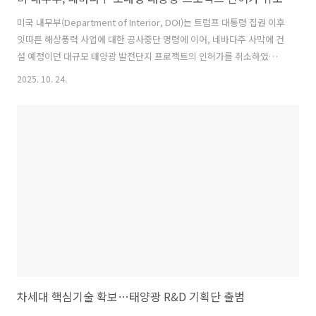
미국 내무부(Department of Interior, DOI)는 트럼프 대통령 집권 이후
잇따른 해상풍력 사업에 대한 공사중단 명령에 이어, 네바다주 사막에 건
설 예정이던 대규모 태양광 발전단지 프로젝트의 인허가를 취소하였다
고 발표함(2025.10.9.). ‒ DOI 산하 토지관리국(Bureau of Land
2025. 10. 24.
Management, BLM)은 지난 10월 9일 프로젝트 인허가 절차 관련 웹사
이트에 해당 사실을 업데이트했으나, 추가 정보는 제공하지 않았음.･
BLM은 구체적인 취소 사유를 공개하지 않았으나, 최근 트럼프 행정부는
공공 토지에서 태양광 및 풍력 프로젝트 건설을 저지하기 위해 노력해 왔
음. ‒ Esmeralda 7로 명명된 해당 프로젝트는 라스베이거스 북서쪽 네
바다 사막의 연방정부 소유 토지 ..
차세대 핵심기술 확보…태양광 R&D 기획단 출범