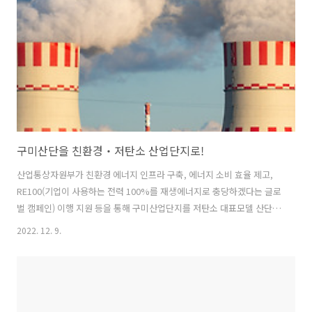
입니다. 그 내용을 자세히 알아봅니다. ▶ 생산 단계 “재활용이 쉬운 태
양광 패널을 설계하고 생산하도록 유도하겠습니다” √ ..
구미산단을 친환경‧저탄소 산업단지로!
산업통상자원부가 친환경 에너지 인프라 구축, 에너지 소비 효율 제고,
RE100(기업이 사용하는 전력 100%를 재생에너지로 충당하겠다는 글로
벌 캠페인) 이행 지원 등을 통해 구미산업단지를 저탄소 대표모델 산단으
로 조성합니다. 이를 위해 산업부는 7일 구미산단 내 코오롱인더스트리
2022. 12. 9.
에서 지정 기념식을 개최했습니다. 구미산단이 어떻게 바뀔지 알아봅니
다. ▶ 에너지 공급 측면 태양광, 수소 연료전지 등 신재생 발전원 설비
구축 ▶ 에너지 수요 측면 고효율 설비 교체 지원, 디지털 트윈* 활용 ⇒
입주기업 공장 설비 에너지효율 진단‧개선 * 컴퓨터에 현실의 쌍둥이를
만들어 현실에서 발생할 수 있는 상황을 컴퓨터로 시뮬레이션해 결과를