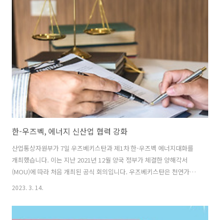
지보수를 통해 안정성을 확보합니다. 질서 있는 태양광 보급을 위해 공
공의 역할도 강화합니다. 정부, 지자체, 유관기관으로 구성된 협의체를
중심으로 입지 발굴, 공공 시범사업을 추진합니다. 특히 올해 천안, 대
불, 울산, 포항 산단에 총 240MW 규모의 시범사업을 실시합니다. 또 공
장주와 근로자가 ..
한-우즈벡, 에너지 신산업 협력 강화
산업통상자원부가 7일 우즈베키스탄과 제1차 한-우즈벡 에너지대화를
개최했습니다. 이는 지난 2021년 12월 양국 정부가 체결한 양해각서
(MOU)에 따라 처음 개최된 공식 회의입니다. 우즈베키스탄은 천연가스,
금, 우라늄, 텅스텐 등의 자원을 풍부하게 보유하고 있는 중앙아시아의
2023. 3. 14.
대표 자원 부국입니다. 매장량 기준으로 금 1만 8000톤(10위), 흑연
7600만톤(9위), 우라늄 13만 2000톤(13위) 등입니다. 이날 회의에서 양
국은 에너지 정책을 공유하고 우즈벡의 풍부한 자원과 한국의 높은 기술