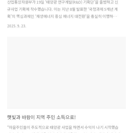
산업통상자원부가 19일 ‘태양광 연구개발(R&D) 기획단’을 출범하고 신
규사업 기획에 착수했습니다. 이는 지난 8월 발표한 ‘국정과제 5개년 계
획’의 핵심과제인 ‘재생에너지 중심 에너지 대전환’을 충실히 이행하기
위한 행보입니다. 기획단에는 한화큐셀, HD에너지솔루션 등 산업계와
2025. 9. 23.
고려대, 광주과기원, 항공대 등 학계, 한국에너지기술연구원, 한국전자
기술연구원, 한국건설환경시험연구원, 한전 전력연구원 등 연구기관이
참여합니다. 기획단 출범 후 열린 회의에서는 ▲태양광 시장의 게임체인
저로 평가받는 탠덤셀의 조기 상용화와 차세대 태양광 신규사업 기획 방
향 ▲차세대 태양광 분야별 기술 현황과 한계 및 극복 방안 등을 논의했
습니다. 산업부는 탠덤셀을 2~3년 내 조기 상용화함과 동시에 탠덤 소재
후보군인 페로브스..
햇빛과 바람이 지역 주민 소득으로!
“마을주민들이 주도적으로 태양광 사업을 하면서 수익이 나기 시작했습