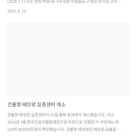
(2025.7.7.) 이는 연방 하원 내 극우성향 의원들로 구성된 프리덤 코커스
(Freedom Caucus)를 달래기 위한 조치로서, 이들은 트럼프 대통령이
2025. 8. 12.
7월 4일 서명한 ‘예산·세제 개편법(One Big Beautiful Bill Act,
OBBBA)’이 보조금을 더욱 과감하게 축소하고 재정적자에 미치는 영향
을 더욱 크게 줄였어야 한다고 불만을 토로해 왔음. OBBBA는 향후 12개
월 안에 착공되는 풍력 및 태양광 발전설비에 대해서 보조금 지급을 허용
하는데, 트럼프 대통령은 이번 행정명령을 통해 ‘건설 중(under
construction)’인 프로젝트의 기준을 엄격하게..
건물형 태양광 실증센터 개소
건물형 태양광 실증센터가 21일 충북 음성에서 개소했습니다. 지난
2022년 4월 한국건설생활환경연구원 주관으로 진행된 이 사업에는 총
139억 8000여만원이 투입됐습니다. 건물형 태양광은 태양광 모듈을 건